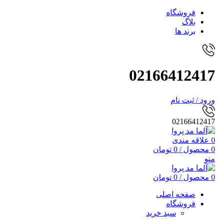
فروشگاه
بلاگ
برند ها
02166412417
ورود / ثبت نام
02166412417
0
علاقه مندی
0
محصول
/
0
تومان
منو
0
محصول
/
0
تومان
صفحه اصلی
فروشگاه
سبد خرید