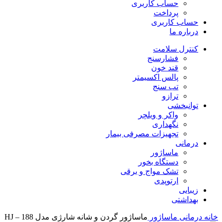
حساب کاربری
پرداخت
حساب کاربری
درباره ما
کنترل سلامت
فشارسنج
قند خون
پالس اکسیمتر
تب سنج
ترازو
توانبخشی
واکر و ویلچر
نگهداری
تجهیزات مصرفی بیمار
درمانی
ماساژور
دستگاه بخور
تشک مواج و برقی
ارتوپدی
زیبایی
بهداشتی
خانه
درمانی
ماساژور
ماساژور گردن و شانه شارژی مدل HJ – 188