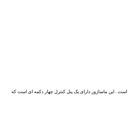
این محصول حدود 1 کیلوگرم میباشد و به راحتی قابل حمل است . این ماساژور دارای یک پنل کنترل چهار دکمه ای است که