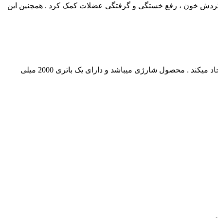
و گردش خون ، رفع خستگی و گرفتگی عضلات کمک کرد . همچنین این
این محصول به وسیله 6 بازو متحرک که در دو جهت ساعتگرد و پاد ساعتگرد قابل چرخش است تجربه ای دلچسب از ماساژ را برای کاربر ایجاد میکند . محصول شارژی میباشد و دارای یک باتری 2000 میلی