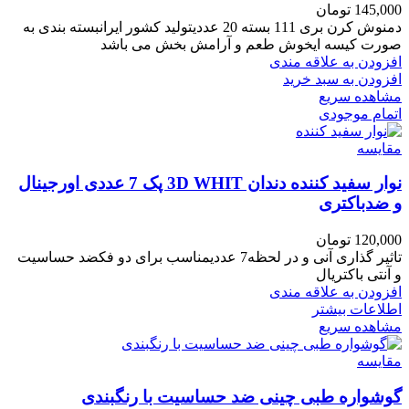
145,000
تومان
دمنوش کرن بری 111 بسته 20 عددیتولید کشور ایرانبسته بندی به
صورت کیسه ایخوش طعم و آرامش بخش می باشد
افزودن به علاقه مندی
افزودن به سبد خرید
مشاهده سریع
اتمام موجودی
مقایسه
نوار سفید کننده دندان 3D WHIT پک 7 عددی اورجینال
و ضدباکتری
120,000
تومان
تاثیر گذاری آنی و در لحظه7 عددیمناسب برای دو فکضد حساسیت
و آنتی باکتریال
افزودن به علاقه مندی
اطلاعات بیشتر
مشاهده سریع
مقایسه
گوشواره طبی چینی ضد حساسیت با رنگبندی