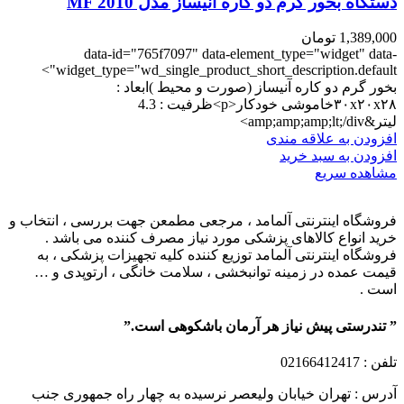
دستگاه بخور گرم دو کاره آنیساز مدل MF 2010
1,389,000
تومان
data-id="765f7097" data-element_type="widget" data-
widget_type="wd_single_product_short_description.default">
بخور گرم دو کاره آنیساز (صورت و محیط )ابعاد :
۳۰x۲۰x۲۸خاموشی خودکار<p>ظرفیت : 4.3
لیتر&amp;amp;amp;lt;/div>
افزودن به علاقه مندی
افزودن به سبد خرید
مشاهده سریع
فروشگاه اینترنتی آلمامد ، مرجعی مطمعن جهت بررسی ، انتخاب و
خرید انواع کالاهای پزشکی مورد نیاز مصرف کننده می باشد .
فروشگاه اینترنتی آلمامد توزیع کننده کلیه تجهیزات پزشکی ، به
قیمت عمده در زمینه توانبخشی ، سلامت خانگی ، ارتوپدی و …
است .
” تندرستی پیش نیاز هر آرمان باشکوهی است.”
تلفن
: 02166412417
آدرس : تهران خیابان ولیعصر نرسیده به چهار راه جمهوری جنب