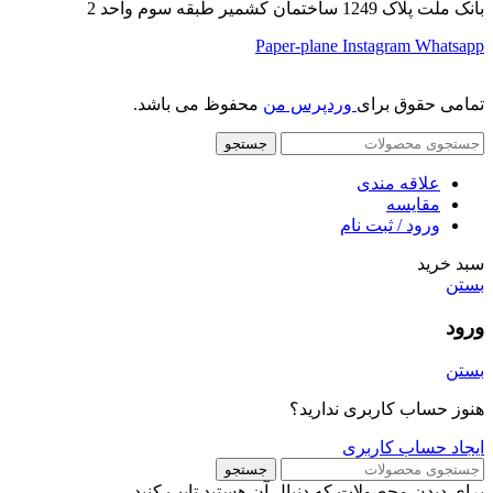
بانک ملت پلاک 1249 ساختمان کشمیر طبقه سوم واحد 2
Paper-plane
Instagram
Whatsapp
تمامی حقوق برای
وردپرس من
محفوظ می باشد.
جستجو
علاقه مندی
مقایسه
ورود / ثبت نام
سبد خرید
بستن
ورود
بستن
هنوز حساب کاربری ندارید؟
ایجاد حساب کاربری
جستجو
برای دیدن محصولات که دنبال آن هستید تایپ کنید.