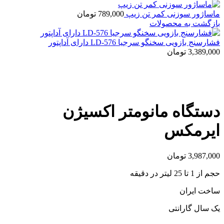
ماساژور سوزنی کمر تن زیپ
789,000
تومان
بازگشت به محصولات
فشارسنج بازویی سخنگو سرجیا LD-576 دارای آداپتور
3,389,000
تومان
بزرگنمایی تصویر
دستگاه مانومتر اکسیژن
ایرمکس
3,987,000
تومان
حجم از 1 تا 25 لیتر در دقیقه
ساخت ایران
یک سال گارانتی