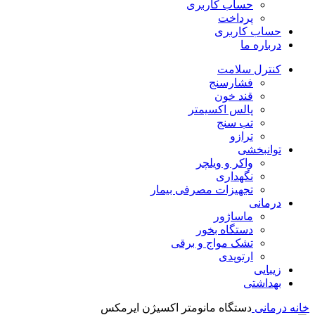
حساب کاربری
پرداخت
حساب کاربری
درباره ما
کنترل سلامت
فشارسنج
قند خون
پالس اکسیمتر
تب سنج
ترازو
توانبخشی
واکر و ویلچر
نگهداری
تجهیزات مصرفی بیمار
درمانی
ماساژور
دستگاه بخور
تشک مواج و برقی
ارتوپدی
زیبایی
بهداشتی
خانه
درمانی
دستگاه مانومتر اکسیژن ایرمکس