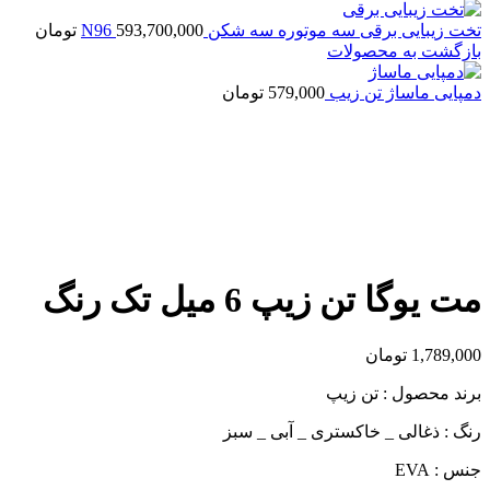
تخت زیبایی برقی سه موتوره سه شکن N96
593,700,000
تومان
بازگشت به محصولات
دمپایی ماساژ تن زیب
579,000
تومان
بزرگنمایی تصویر
مت یوگا تن زیپ 6 میل تک رنگ
1,789,000
تومان
برند محصول : تن زیپ
رنگ : ذغالی _ خاکستری _ آبی _ سبز
جنس : EVA