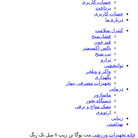
حساب کاربری
پرداخت
حساب کاربری
درباره ما
کنترل سلامت
فشارسنج
قند خون
پالس اکسیمتر
تب سنج
ترازو
توانبخشی
واکر و ویلچر
نگهداری
تجهیزات مصرفی بیمار
درمانی
ماساژور
دستگاه بخور
تشک مواج و برقی
ارتوپدی
زیبایی
بهداشتی
خانه
تجهیزات ورزشی
مت یوگا تن زیپ 6 میل تک رنگ