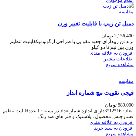
اتمام موجودی
مقایسه
دمبل تن زیپ با قابلیت تغییر وزن
2,156,400
تومان
برند تن زیپدارای جعبه مقوایی با طراحی ارگونومیکقابلیت تنظیم
وزن بین نیم تا دو کیلو
افزودن به علاقه مندی
اطلاعات بیشتر
مشاهده سریع
مقایسه
قیچی تقویت مچ شماره انداز
589,000
تومان
ابعاد : 16*12*3دارای اندازه شمارتعداد در بسته : 1 عددقابلیت تنظیم
فشارجنس محصول : پلاستیک و فنر های ضد زنگ
افزودن به علاقه مندی
افزودن به سبد خرید
مشاهده سریع