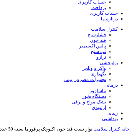
حساب کاربری
پرداخت
حساب کاربری
درباره ما
کنترل سلامت
فشارسنج
قند خون
پالس اکسیمتر
تب سنج
ترازو
توانبخشی
واکر و ویلچر
نگهداری
تجهیزات مصرفی بیمار
درمانی
ماساژور
دستگاه بخور
تشک مواج و برقی
ارتوپدی
زیبایی
بهداشتی
خانه
کنترل سلامت
نوار تست قند خون اکیوچک پرفورما بسته 50 عددی