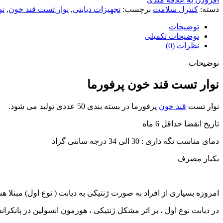
دسته:
کنترل سلامت
برچسب:
تجهیزات دیابتی
,
نوار تست قند خون
,
نو
توضیحات
توضیحات تکمیلی
نظرات (0)
توضیحات
نوار تست قند خون پرفورما
نوار تست
قند خون
پرفورما در بسته بندی 50 عددی تولید می شود.
تاریخ انقضا حداقل 6 ماه
دمای مناسب نگه داری : 30 الی 34 درجه سانتی گراد
یکبار مصرف
امروزه بسیاری از افراد به صورت ژنتیکی به دیابت ( نوع اول) مبتلا ه
در دیابت نوع اول ، بر اثر مشکل ژنتیکی ، هورمون انسولین در پانکرا