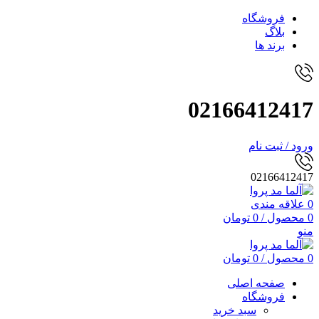
فروشگاه
بلاگ
برند ها
02166412417
ورود / ثبت نام
02166412417
0
علاقه مندی
0
محصول
/
0
تومان
منو
0
محصول
/
0
تومان
صفحه اصلی
فروشگاه
سبد خرید