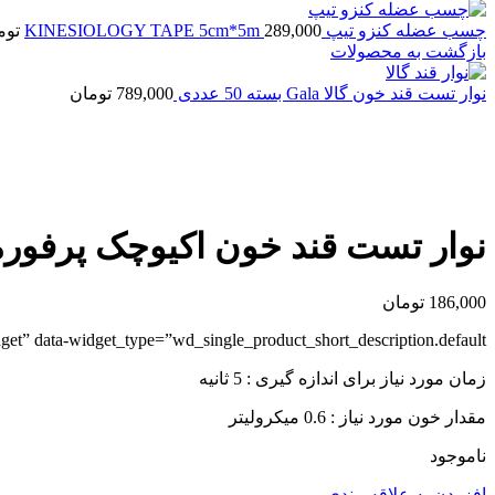
چسب عضله کنزو تیپ KINESIOLOGY TAPE 5cm*5m
289,000
توم
بازگشت به محصولات
نوار تست قند خون گالا Gala بسته 50 عددی
789,000
تومان
اتمام موجودی
بزرگنمایی تصویر
نوار تست قند خون اکیوچک پرفورما بسته
186,000
تومان
et” data-widget_type=”wd_single_product_short_description.default”>
زمان مورد نیاز برای اندازه گیری : 5 ثانیه
مقدار خون مورد نیاز : 0.6 میکرولیتر
ناموجود
افزودن به علاقه مندی