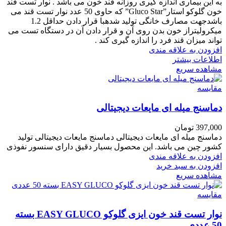
به این بیماری اندازه گیری روزانه قند خون می باشد . نوار تست قند
خون گلوکو استار”Gluco Star” که حاوی 50 عدد نوار تست قند می
باشدجهت مصارف خانگی تولید شدهبا قرار دادن حداقل 1.2
میکرولیتراز خون بدن روی آن و قرار دادن آن در دستگاه تست می
تواند میزان قند فرد را اندازه گیری کند .
افزودن به علاقه مندی
اطلاعات بیشتر
مشاهده سریع
مقایسه
دماسنج میله ای مایعات دیجیتالی
397,000
تومان
دماسنج میله ای مایعات دیجیتالی دماسنج مایعات دیجیتالی تولید
کشور چین می باشد. این محصول بسیار دقیق دارای سنسور نفوذی
افزودن به علاقه مندی
افزودن به سبد خرید
مشاهده سریع
مقایسه
نوار تست قند خون ایزی گلوکو EASY GLUCO بسته
50 عددی