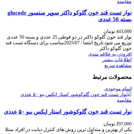
مقایسه
نوار تست قند خون گلوکو داکتر سوپر سنسور glucodr
بسته 50 عددی
443,000
تومان
نوار قند خون گلوکو داکتر در دو قوطی 25 عددی و بسته 50 عددی
توزیع می شود.تاریخ انثضا : 2025/07مناسب برای دستگاه تست قند
خون گلوکو داکتر
افزودن به علاقه مندی
اطلاعات بیشتر
مشاهده سریع
محصولات مرتبط
اتمام موجودی
مقایسه
نوار تست قند خون گلوکوشور استار اپکس بیو ۵۰ عددی
297,000
تومان
یکی از بهترین و متداول ترین روش های کنترل دیابت در افراد مبتلا