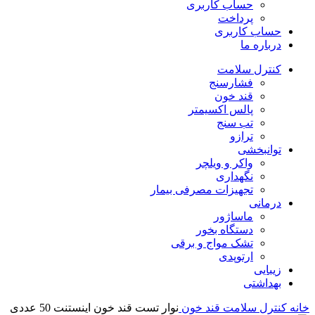
حساب کاربری
پرداخت
حساب کاربری
درباره ما
کنترل سلامت
فشارسنج
قند خون
پالس اکسیمتر
تب سنج
ترازو
توانبخشی
واکر و ویلچر
نگهداری
تجهیزات مصرفی بیمار
درمانی
ماساژور
دستگاه بخور
تشک مواج و برقی
ارتوپدی
زیبایی
بهداشتی
خانه
کنترل سلامت
قند خون
نوار تست قند خون اینستنت 50 عددی