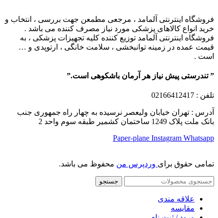
فروشگاه اینترنتی آلمامد ، مرجعی مطمعن جهت بررسی ، انتخاب و
خرید انواع کالاهای پزشکی مورد نیاز مصرف کننده می باشد .
فروشگاه اینترنتی آلمامد توزیع کننده کلیه تجهیزات پزشکی ، به
قیمت عمده در زمینه توانبخشی ، سلامت خانگی ، ارتوپدی و …
است .
” تندرستی پیش نیاز هر آرمان باشکوهی است.”
تلفن
: 02166412417
آدرس : تهران خیابان ولیعصر نرسیده به چهار راه جمهوری جنب
بانک ملت پلاک 1249 ساختمان کشمیر طبقه سوم واحد 2
Paper-plane
Instagram
Whatsapp
تمامی حقوق برای
وردپرس من
محفوظ می باشد.
جستجو
علاقه مندی
مقایسه
ورود / ثبت نام