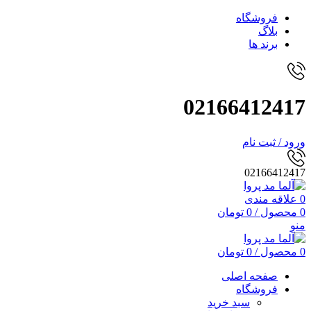
فروشگاه
بلاگ
برند ها
02166412417
ورود / ثبت نام
02166412417
0
علاقه مندی
0
محصول
/
0
تومان
منو
0
محصول
/
0
تومان
صفحه اصلی
فروشگاه
سبد خرید