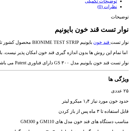
توضیحات تکمیلی
نظرات (0)
توضیحات
نوار تست قند خون بایونیم
نوار تست
قند خون
بایونیم BIONIME TEST STRIP محصول کشور تایوان می باشد و دقت آن در سطح آزمایشگاهی است. در بسته بندی 25 عددی می باشد.
اما تمام این روش ها بدون اندازه گیری قند خون امکان پذیر نیست. با
نوار تست قند خون بایونیم مدل GS ۳۰۰ دارای فناوری Patent می باشد.
ویژگی ها
۲۵ عددی
حدود خون مورد نیاز ۱٫۴ میکرو لیتر
قابل استفاده تا ۳ ماه پس از باز کردن
مناسب دستگاه های قند خون مدل های GM110 و GM300