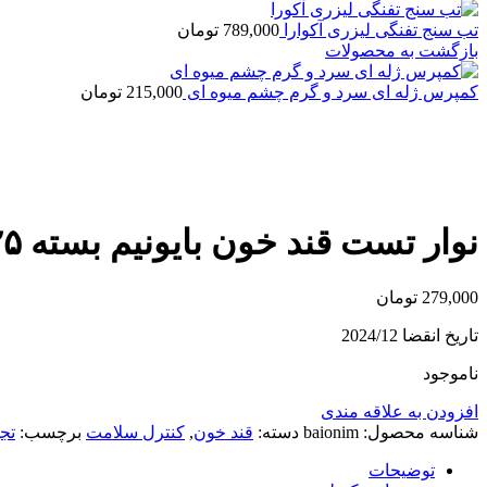
تب سنج تفنگی لیزری آکوارا
789,000
تومان
بازگشت به محصولات
کمپرس ژله ای سرد و گرم چشم میوه ای
215,000
تومان
اتمام موجودی
بزرگنمایی تصویر
نوار تست قند خون بایونیم بسته ۲۵ عددی
279,000
تومان
تاریخ انقضا 2024/12
ناموجود
افزودن به علاقه مندی
شناسه محصول:
baionim
دسته:
قند خون
,
کنترل سلامت
برچسب:
تجه
توضیحات