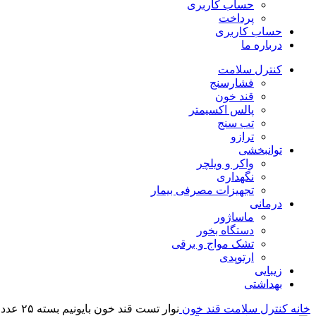
حساب کاربری
پرداخت
حساب کاربری
درباره ما
کنترل سلامت
فشارسنج
قند خون
پالس اکسیمتر
تب سنج
ترازو
توانبخشی
واکر و ویلچر
نگهداری
تجهیزات مصرفی بیمار
درمانی
ماساژور
دستگاه بخور
تشک مواج و برقی
ارتوپدی
زیبایی
بهداشتی
خانه
کنترل سلامت
قند خون
نوار تست قند خون بایونیم بسته ۲۵ عددی