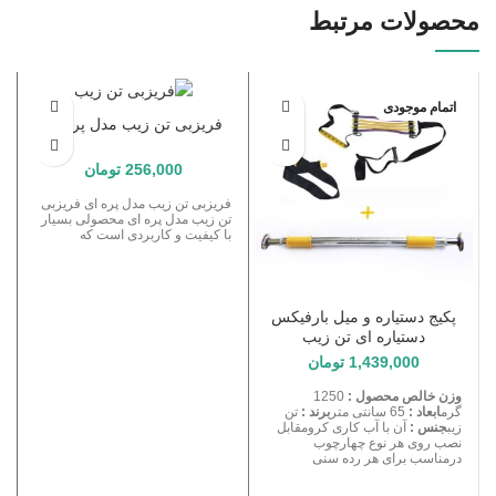
قویبسیار با دواموزن سبک و حمل
محصولات مرتبط
آسان
اتمام موجودی
فریزبی تن زیب مدل پره ای
256,000
تومان
فریزبی تن زیب مدل پره ای فریزبی
تن زیب مدل پره ای محصولی بسیار
با کیفیت و کاربردی است که
پکیج دستیاره و میل بارفیکس
دستیاره ای تن زیب
1,439,000
تومان
وزن خالص محصول :
1250
گرم
ابعاد :
65 سانتی متر
برند :
تن
زیب
جنس :
آن با آب کاری کرومقابل
نصب روی هر نوع چهارچوب
درمناسب برای هر رده سنی