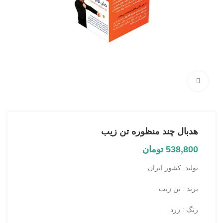
بزرگنمایی تصویر
هدبال چند منظوره تن زیب
538,800
تومان
تولید :کشور ایران
برند : تن زیب
رنگ : زرد