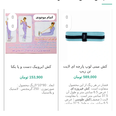
اتمام موجودی
کش مینی لوپ پارچه ای لایت
کش ایروبیک دست و پا یکتا
تن زیپ
589,000
تومان
153,900
تومان
فشار در هر رنگ از این محصول
ابعاد : 80*10*5رنگ محصول :
متفاوت است .
کش فیروزه ای
صورتیوزن : 250 گرمجنس : لاستیک
:
عرض 6.5 سانتی متر و طول آن
و پلاستیک
37.5 سانتی متر است . با مقاومت
لایت ( ضعیف)
کش طوسی :
عرض
6.5 سانتی متر و طول 37.5 سانتی
متر . با مقاومت مدیوم ( متوسط
)
کش مشکی :
عرض 6.5 سانتی متر
و طول 37.5 سانتی متر با مقاومت