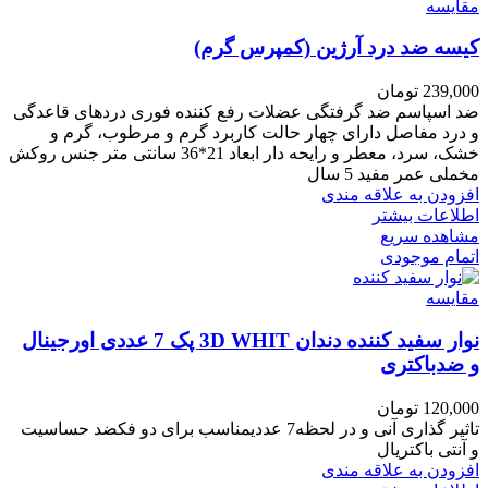
مقایسه
کیسه ضد درد آرژین (کمپرس گرم)
239,000
تومان
ضد اسپاسم ضد گرفتگی عضلات رفع کننده فوری دردهای قاعدگی
و درد مفاصل دارای چهار حالت کاربرد گرم و مرطوب، گرم و
خشک، سرد، معطر و رایحه دار ابعاد 21*36 سانتی متر جنس روکش
مخملی عمر مفید 5 سال
افزودن به علاقه مندی
اطلاعات بیشتر
مشاهده سریع
اتمام موجودی
مقایسه
نوار سفید کننده دندان 3D WHIT پک 7 عددی اورجینال
و ضدباکتری
120,000
تومان
تاثیر گذاری آنی و در لحظه7 عددیمناسب برای دو فکضد حساسیت
و آنتی باکتریال
افزودن به علاقه مندی