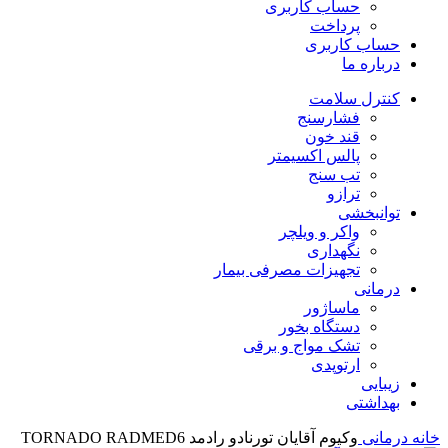
حساب کاربری
پرداخت
حساب کاربری
درباره ما
کنترل سلامت
فشارسنج
قند خون
پالس اکسیمتر
تب سنج
ترازو
توانبخشی
واکر و ویلچر
نگهداری
تجهیزات مصرفی بیمار
درمانی
ماساژور
دستگاه بخور
تشک مواج و برقی
ارتوپدی
زیبایی
بهداشتی
خانه
درمانی
وکیوم آقایان تورنادو رادمد TORNADO RADMED6