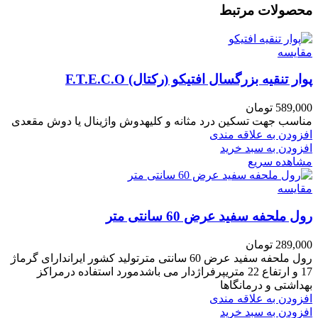
محصولات مرتبط
مقایسه
پوار تنقیه بزرگسال افتیکو (رکتال) F.T.E.C.O
589,000
تومان
مناسب جهت تسکین درد مثانه و کلیهدوش واژینال یا دوش مقعدی
افزودن به علاقه مندی
افزودن به سبد خرید
مشاهده سریع
مقایسه
رول ملحفه سفید عرض 60 سانتی متر
289,000
تومان
رول ملحفه سفید عرض 60 سانتی مترتولید کشور ایراندارای گرماژ
17 و ارتفاع 22 متریپرفراژدار می باشدمورد استفاده درمراکز
بهداشتی و درمانگاها
افزودن به علاقه مندی
افزودن به سبد خرید