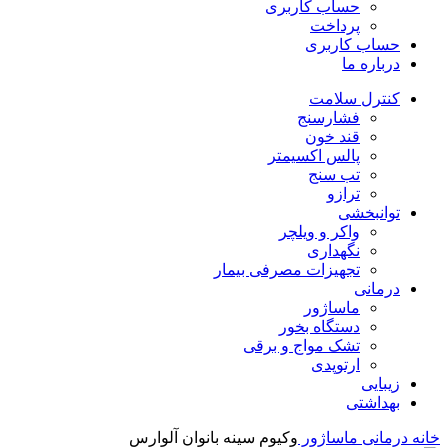
حساب کاربری
پرداخت
حساب کاربری
درباره ما
کنترل سلامت
فشارسنج
قند خون
پالس اکسیمتر
تب سنج
ترازو
توانبخشی
واکر و ویلچر
نگهداری
تجهیزات مصرفی بیمار
درمانی
ماساژور
دستگاه بخور
تشک مواج و برقی
ارتوپدی
زیبایی
بهداشتی
خانه
درمانی
ماساژور
وکیوم سینه بانوان آلوارس