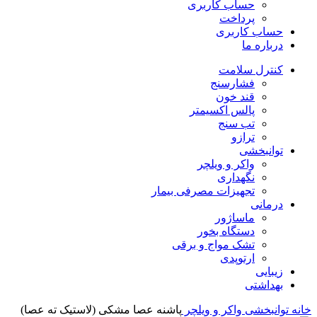
حساب کاربری
پرداخت
حساب کاربری
درباره ما
کنترل سلامت
فشارسنج
قند خون
پالس اکسیمتر
تب سنج
ترازو
توانبخشی
واکر و ویلچر
نگهداری
تجهیزات مصرفی بیمار
درمانی
ماساژور
دستگاه بخور
تشک مواج و برقی
ارتوپدی
زیبایی
بهداشتی
خانه
توانبخشی
واکر و ویلچر
پاشنه عصا مشکی (لاستیک ته عصا)