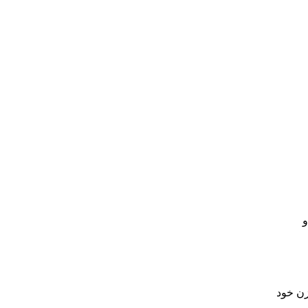
و
زن خود