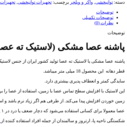
دسته:
توانبخشی
,
واکر و ویلچر
برچسب:
تجهیزات توانبخشی
,
تجهیزات
توضیحات
توضیحات تکمیلی
نظرات (0)
توضیحات
پاشنه عصا مشکی (لاستیک ته عصا
پاشنه عصا مشکی یا لاستیک ته عصا تولید کشور ایران از جنس لاستیک
قطر دهانه این محصول 18 میلی متر میباشد.
سایدگی کمتر و انعطاف پدیری بیشتری دارد.
این لاستیک با افزایش سطح تماس عصا با زمین، استفاده از عصا را بر
زمین خوردن افزایش پیدا می‌کند. از طرفی هم اگر زیاد نرم باشد و ا
عصا معمولا برای کسانی استفاده می‌شود که دچار ضعف یا درد در ۱ یا ۲ پا هستند یا مشکل حفظ تعادل دارند. علاوه بر آن کسانی که دچار
شکستگی ناحیه پا، ارتروز و سالمندان از جمله افراد استفاده کننده از
ع