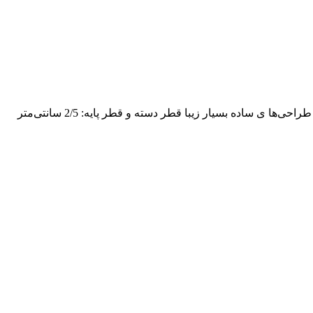
از جنس چوب گردو دارای دسته لردی بسیار زیبا به همراه لاستیک ته عصا دسته ارگونومیک برای استفاده آسان دارای طراحی‌ها ی ساده بسیار زیبا قطر دسته و قطر پایه: 2/5 سانتی‌متر