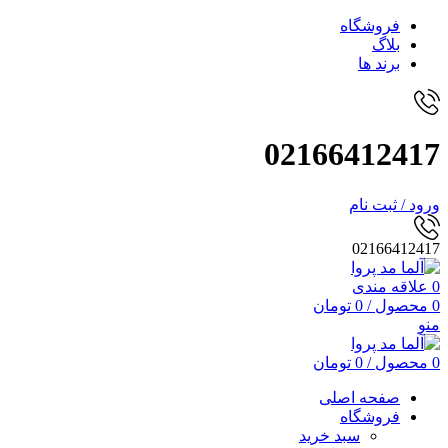
فروشگاه
بلاگ
برند ها
02166412417
ورود / ثبت نام
02166412417
0
علاقه مندی
0
محصول
/
0
تومان
منو
0
محصول
/
0
تومان
صفحه اصلی
فروشگاه
سبد خرید