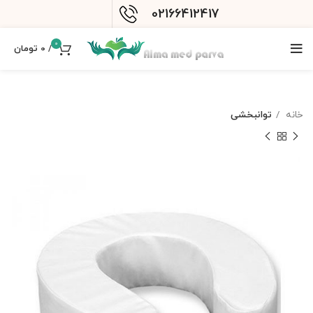
02166412417
0
/
0
تومان
خانه
توانبخشی