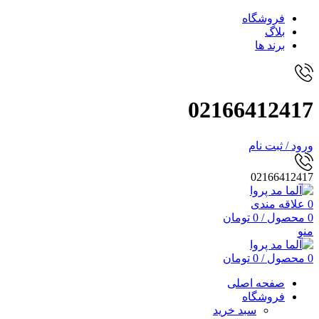
فروشگاه
بلاگ
برند ها
02166412417
ورود / ثبت نام
02166412417
0
علاقه مندی
0
محصول
/
0
تومان
منو
0
محصول
/
0
تومان
صفحه اصلی
فروشگاه
سبد خرید