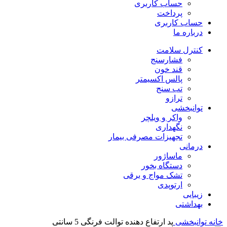
حساب کاربری
پرداخت
حساب کاربری
درباره ما
کنترل سلامت
فشارسنج
قند خون
پالس اکسیمتر
تب سنج
ترازو
توانبخشی
واکر و ویلچر
نگهداری
تجهیزات مصرفی بیمار
درمانی
ماساژور
دستگاه بخور
تشک مواج و برقی
ارتوپدی
زیبایی
بهداشتی
خانه
توانبخشی
پد ارتفاع دهنده توالت فرنگی 5 سانتی