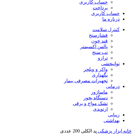
حساب کاربری
پرداخت
حساب کاربری
درباره ما
کنترل سلامت
فشارسنج
قند خون
پالس اکسیمتر
تب سنج
ترازو
توانبخشی
واکر و ویلچر
نگهداری
تجهیزات مصرفی بیمار
درمانی
ماساژور
دستگاه بخور
تشک مواج و برقی
ارتوپدی
زیبایی
بهداشتی
خانه
ابزار پزشکی
پد الکلی 200 عددی