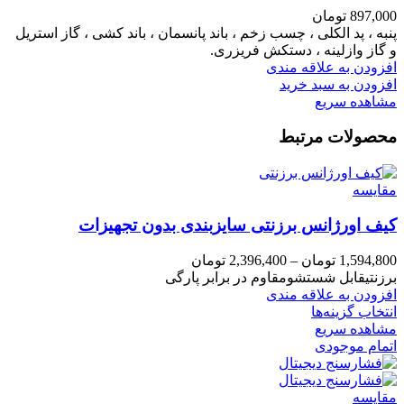
897,000
تومان
پنبه ، پد الکلی ، چسب زخم ، باند پانسمان ، باند کشی ، گاز استریل
و گاز وازلینه ، دستکش فریزری.
افزودن به علاقه مندی
افزودن به سبد خرید
مشاهده سریع
محصولات مرتبط
مقایسه
کیف اورژانس برزنتی سایزبندی بدون تجهیزات
1,594,800
تومان
–
2,396,400
تومان
برزنتیقابل شستشومقاوم در برابر پارگی
افزودن به علاقه مندی
انتخاب گزینه‌ها
مشاهده سریع
اتمام موجودی
مقایسه