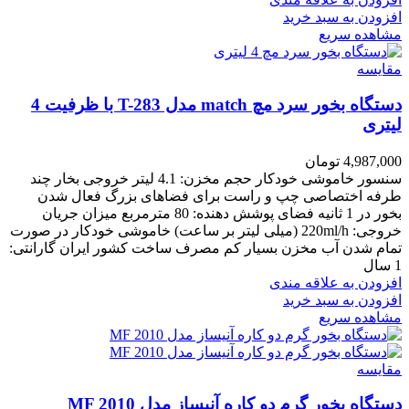
افزودن به سبد خرید
مشاهده سریع
مقایسه
دستگاه بخور سرد مچ match مدل T-283 با ظرفیت 4
لیتری
4,987,000
تومان
سنسور خاموشی خودکار حجم مخزن: 4.1 لیتر خروجی بخار چند
طرفه اختصاصی چپ و راست برای فضاهای بزرگ فعال شدن
بخور در 1 ثانیه فضای پوشش دهنده: 80 مترمربع میزان جریان
خروجی: 220ml/h (میلی لیتر بر ساعت) خاموشی خودکار در صورت
تمام شدن آب مخزن بسیار کم مصرف ساخت کشور ایران گارانتی:
1 سال
افزودن به علاقه مندی
افزودن به سبد خرید
مشاهده سریع
مقایسه
دستگاه بخور گرم دو کاره آنیساز مدل MF 2010