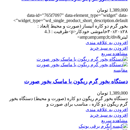
1,389,000
تومان
data-id="765f7097" data-element_type="widget" data-
widget_type="wd_single_product_short_description.default">
بخور گرم دو کاره آنیساز (صورت و محیط )ابعاد :
۳۰x۲۰x۲۸خاموشی خودکار<p>ظرفیت : 4.3
لیتر&amp;amp;amp;lt;/div>
افزودن به علاقه مندی
افزودن به سبد خرید
مشاهده سریع
مقایسه
دستگاه بخور گرم ریگون با ماسک بخور صورت
1,389,000
تومان
دستگاه بخور گرم ریگون دو کاره (صورت و محیط) دستگاه بخور
گرم ریگون دو کاره ، مناسب برای صورت و
افزودن به علاقه مندی
افزودن به سبد خرید
مشاهده سریع