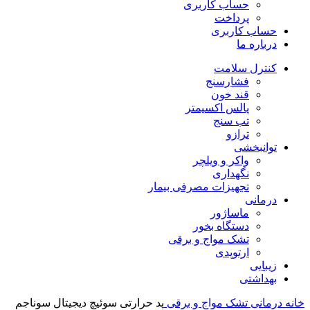
حساب کاربری
پرداخت
حساب کاربری
درباره ما
کنترل سلامت
فشارسنج
قند خون
پالس اکسیمتر
تب سنج
ترازو
توانبخشی
واکر و ویلچر
نگهداری
تجهیزات مصرفی بیمار
درمانی
ماساژور
دستگاه بخور
تشک مواج و برقی
ارتوپدی
زیبایی
بهداشتی
خانه
درمانی
تشک مواج و برقی
پد حرارتی سوئیچ دیجیتال سوناجم