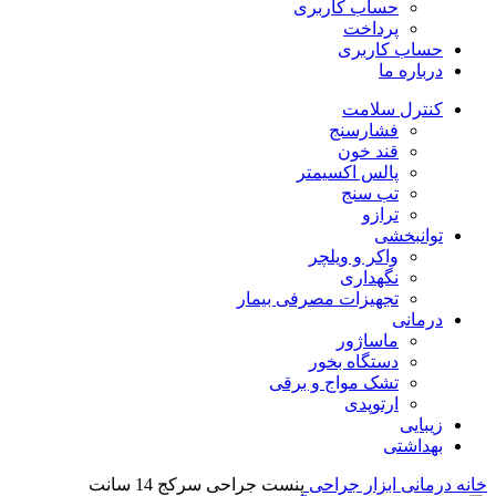
حساب کاربری
پرداخت
حساب کاربری
درباره ما
کنترل سلامت
فشارسنج
قند خون
پالس اکسیمتر
تب سنج
ترازو
توانبخشی
واکر و ویلچر
نگهداری
تجهیزات مصرفی بیمار
درمانی
ماساژور
دستگاه بخور
تشک مواج و برقی
ارتوپدی
زیبایی
بهداشتی
خانه
درمانی
ابزار جراحی
پنست جراحی سرکج 14 سانت