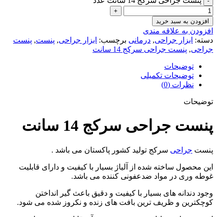
پنست جراحی سرکج 14 سانت عدد
افزودن به سبد خرید
افزودن به علاقه مندی
دسته:
ابزار جراحی
,
درمانی
برچسب:
ابزار جراحی
,
پنست
,
پنست
جراحی
,
پنست جراحی سرکج 14 سانت
توضیحات
توضیحات تکمیلی
نظرات (0)
توضیحات
پنست جراحی سرکج 14 سانت
پنست
جراحی
سرکج تولید کشور پاکستان می باشد .
این محصول ساخته شده از آلیاژ بسیار با کیفیت و دارای قابلیت
غوطه وری در مواد ضدعفونی کننده می باشد.
وجود دندانه های بسیار با کیفیت و دقیق باعث گیر انداختن
کوچکترین و ظریف ترین بافت های زنده و نکروز شده می شود.