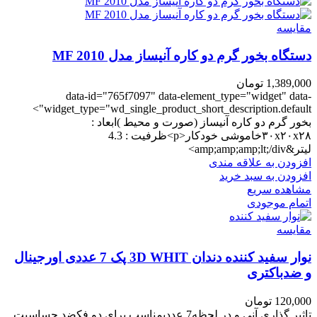
مقایسه
دستگاه بخور گرم دو کاره آنیساز مدل MF 2010
1,389,000
تومان
data-id="765f7097" data-element_type="widget" data-
widget_type="wd_single_product_short_description.default">
بخور گرم دو کاره آنیساز (صورت و محیط )ابعاد :
۳۰x۲۰x۲۸خاموشی خودکار<p>ظرفیت : 4.3
لیتر&amp;amp;amp;lt;/div>
افزودن به علاقه مندی
افزودن به سبد خرید
مشاهده سریع
اتمام موجودی
مقایسه
نوار سفید کننده دندان 3D WHIT پک 7 عددی اورجینال
و ضدباکتری
120,000
تومان
تاثیر گذاری آنی و در لحظه7 عددیمناسب برای دو فکضد حساسیت