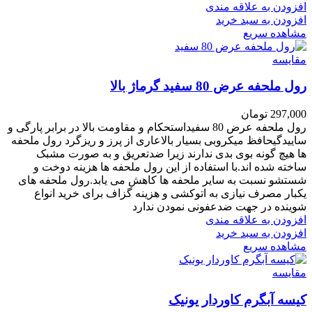
افزودن به علاقه مندی
افزودن به سبد خرید
مشاهده سریع
مقایسه
رول ملحفه عرض 80 سفید گرماژ بالا
297,000
تومان
رول ملحفه عرض 80 سفیداستحکام و مقاومت بالا در برابر پارگی و
ساییدگیحافظ میکروبی بسیار بالاعاری از پرز و ریزگرد
رول ملحفه
ها
هیچ
گونه بوی بدی ندارند زیرا ضدتعریق و به صورت مشبک
ساخته شده اند.
با استفاده از این رول ملحفه ها هزینه دوخت و
شستشو نسبت به سایر ملحفه ها کاهش می یابد.رول ملحفه های
یکبار مصرف نیازی به اتوکشی و هزینه گزاف برای خرید انواع
شوینده در جهت ضدعفونی نمودن ندارد
افزودن به علاقه مندی
افزودن به سبد خرید
مشاهده سریع
مقایسه
کیسه آبگرم کاوردار یونیک