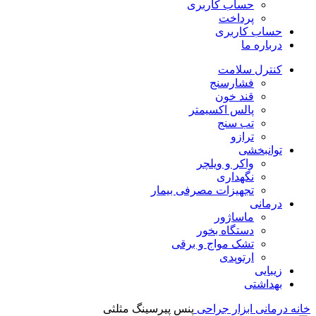
حساب کاربری
پرداخت
حساب کاربری
درباره ما
کنترل سلامت
فشارسنج
قند خون
پالس اکسیمتر
تب سنج
ترازو
توانبخشی
واکر و ویلچر
نگهداری
تجهیزات مصرفی بیمار
درمانی
ماساژور
دستگاه بخور
تشک مواج و برقی
ارتوپدی
زیبایی
بهداشتی
خانه
درمانی
ابزار جراحی
پنس پیرسینگ مثلثی