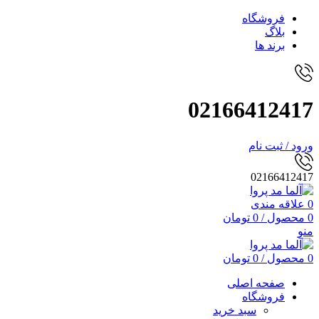
فروشگاه
بلاگ
برند ها
02166412417
ورود / ثبت نام
02166412417
0
علاقه مندی
0
محصول
/
0
تومان
منو
0
محصول
/
0
تومان
صفحه اصلی
فروشگاه
سبد خرید