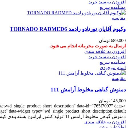
افزودن به سبد خرید
مشاهده سریع
مقایسه
وکیوم آقایان تورنادو رادمد TORNADO RADMED6
689,000
تومان
ارسال به صورت محرمانه انجام می شود.
افزودن به علاقه مندی
افزودن به سبد خرید
مشاهده سریع
اتمام موجودی
مقایسه
دمنوش گیاهی مخلوط آرامش 111
145,000
تومان
dget-wd_single_product_short_description" data-id="765f7097" data-
et" data-widget_type="wd_single_product_short_description.default">
دمنوش گیاهی مخلوط آرامش 111تولید کشور ایراننوع بسته بندی کیسه ای می باشدخاصیت آرامش بخش و طعم خوشی دارد
افزودن به علاقه مندی
اطلاعات بیشتر