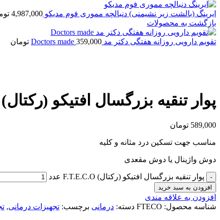
ایرینگ (بالشت زیر نشیمنی) دنبالچه مموری فوم مدیکو
4,987,000
توم
بازگشت به محصولات
تقویم دارویی روزانه هفتگی دکتر مد Doctors made
359,000
تومان
بزرگنمایی تصویر
پوار تنقیه بزرگسال افتیکو (رکتال) F.T.E.C.O
589,000
تومان
مناسب جهت تسکین درد مثانه و کلیه
دوش واژینال یا دوش مقعدی
پوار تنقیه بزرگسال افتیکو (رکتال) F.T.E.C.O عدد
افزودن به سبد خرید
افزودن به علاقه مندی
شناسه محصول:
FTECO
دسته:
درمانی
برچسب:
تجهیزات درمانی
,
تج