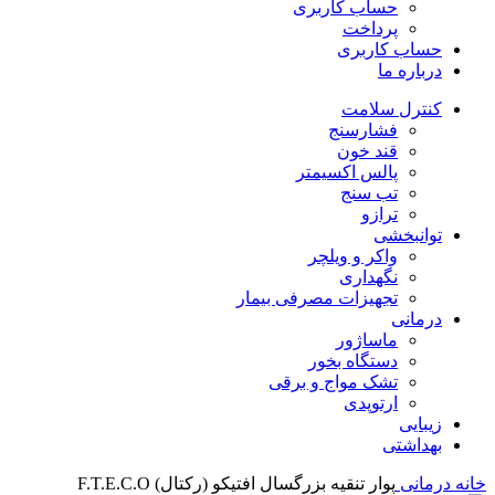
حساب کاربری
پرداخت
حساب کاربری
درباره ما
کنترل سلامت
فشارسنج
قند خون
پالس اکسیمتر
تب سنج
ترازو
توانبخشی
واکر و ویلچر
نگهداری
تجهیزات مصرفی بیمار
درمانی
ماساژور
دستگاه بخور
تشک مواج و برقی
ارتوپدی
زیبایی
بهداشتی
خانه
درمانی
پوار تنقیه بزرگسال افتیکو (رکتال) F.T.E.C.O