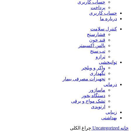
حساب کاربری
پرداخت
حساب کاربری
درباره ما
کنترل سلامت
فشارسنج
قند خون
پالس اکسیمتر
تب سنج
ترازو
توانبخشی
واکر و ویلچر
نگهداری
تجهیزات مصرفی بیمار
درمانی
ماساژور
دستگاه بخور
تشک مواج و برقی
ارتوپدی
زیبایی
بهداشتی
خانه
Uncategorized
چراغ الکلی