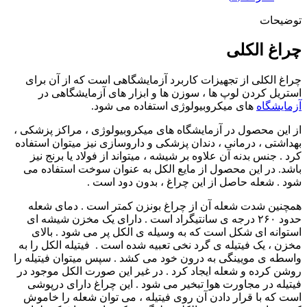
توضیحات
چراغ الکلی
چراغ الکلی از تجهیزات کاربرد آزمایشگاهی است که از آن برای
استریل کردن لوپ ها ، سوزن ها و ابزار های آزمایشگاهی در
آزمایشگاه
های میکروبیولوژی استفاده می شود.
از این محصول در آزمایشگاه های میکروبیولوژی ، مراکز پزشکی ،
بهداشتی ، درمانی ، دندان پزشکی و داروسازی نیز میتوان استفاده
کرد . جنس بدنه آن علاوه بر شیشه ، میتواند از فولاد یا برنج نیز
باشد. در این محصول از مایع الکل به عنوان سوخت استفاده می
شود . شعله حاصل از این چراغ ، بدون دود است .
همچنین شدت شعله آن از چراغ بونزن کمتر است . دمای شعله
حدود ۲۶۰ درجه ی سانتیگراد است . دارای یک مخزن شیشه ای
استوانه ای شکل است که به وسیله ی الکل پر می شود . بالای
مخزن ، یک فیتیله ی گرد نخی تعبیه شده است . فیتیله الکل را به
واسطه ی مویینگی به درون خود می کشد . سپس میتوان فیتیله را
روشن کرده و شعله ایجاد کرد . در غیر این صورت الکل موجود در
فیتیله در مجاورت هوا تبخیر می شود . این چراغ دارای درپوشی
است که با قرار دادن آن روی فیتیله ، می توان شعله را خاموش