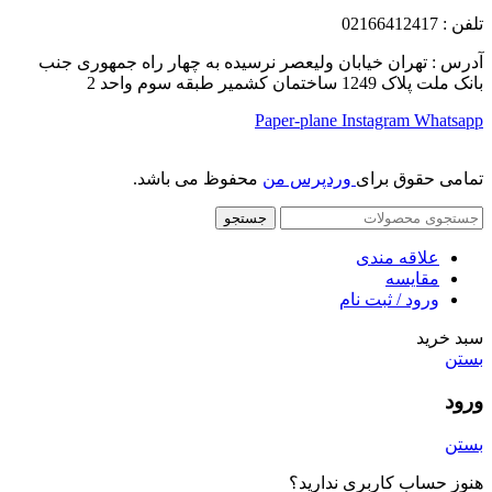
تلفن
: 02166412417
آدرس : تهران خیابان ولیعصر نرسیده به چهار راه جمهوری جنب
بانک ملت پلاک 1249 ساختمان کشمیر طبقه سوم واحد 2
Paper-plane
Instagram
Whatsapp
تمامی حقوق برای
وردپرس من
محفوظ می باشد.
جستجو
علاقه مندی
مقایسه
ورود / ثبت نام
سبد خرید
بستن
ورود
بستن
هنوز حساب کاربری ندارید؟