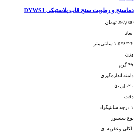
دماسنج و رطوبت سنج قاب پلاستیکی DYWSJ
297,000
تومان
ابعاد
۲۲*۶*۱.۵ سانتی‌متر
وزن
۴۷ گرم
دامنه اندازه‌گیری
۲۰-الی۵۰+
دقت
۱ درجه سانتیگراد
نوع سنسور
الکلی وعقربه ای