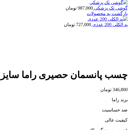
گوشی تک پزشکی
987,000
تومان
بازگشت به محصولات
پد الکلی 200 عددی
727,000
تومان
اتمام موجودی
بزرگنمایی تصویر
چسب پانسمان حصیری راما سایز 10 * 20 سانت
346,800
تومان
برند راما
ضد حساسیت
کیفیت عالی