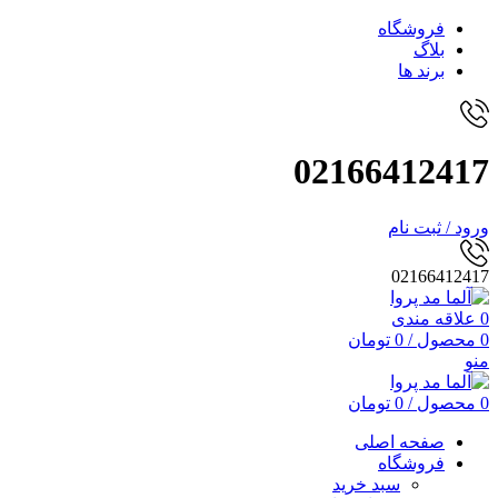
فروشگاه
بلاگ
برند ها
02166412417
ورود / ثبت نام
02166412417
0
علاقه مندی
0
محصول
/
0
تومان
منو
0
محصول
/
0
تومان
صفحه اصلی
فروشگاه
سبد خرید