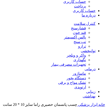
حساب کاربری
پرداخت
حساب کاربری
درباره ما
کنترل سلامت
فشارسنج
قند خون
پالس اکسیمتر
تب سنج
ترازو
توانبخشی
واکر و ویلچر
نگهداری
تجهیزات مصرفی بیمار
درمانی
ماساژور
دستگاه بخور
تشک مواج و برقی
ارتوپدی
زیبایی
بهداشتی
خانه
ابزار پزشکی
چسب پانسمان حصیری راما سایز 10 * 20 سانت