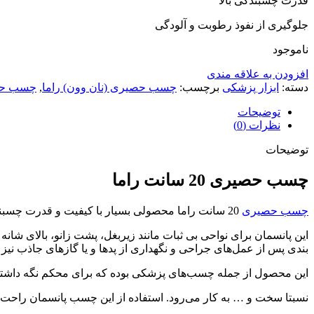
قدرت چسبندگی بالا
جلوگیری از نفوذ رطوبت و آلودگی
ناموجود
افزودن به علاقه مندی
دسته:
ابزار پزشکی
برچسب:
چسب حصیری (نان وون) راما
,
چسب حصیری 20
توضیحات
نظرات (0)
توضیحات
چسب حصیری 20 سانت راما
چسب حصیری
20 سانت راما محصولی بسیار با کیفیت و قدرت چسبندگی بالا است . کاملا ضد حساسیت است و غیر قابل نفوذ در برابر رطوبت و انواع آلودگی ها می باشد .
این پانسمان برای نواحی بی ثبات مانند زیربغل، پشت زانو، بالای شانه 
بندی پس از عمل‌های جراحی و نگهداری از پدها و یا گازهای جاذب نیز 
این محصول از جمله چسب‌های پزشکی بوده که برای محکم نگه داشتن پ
نسبتا سخت و … به کار می‌رود. استفاده از این چسب پانسمان راحت