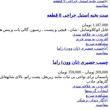
مقایسه
ست بخیه استیل جراحی 8 قطعه
1,187,000
تومان
قابل اتوکلاوشامل : شان ، قیچی و پنست ، رسیور، گالی پات و پنس 
افزودن به علاقه مندی
افزودن به سبد خرید
مشاهده سریع
مقایسه
چسب حصیری (نان وون) راما
269,000
تومان
–
359,000
تومان
پانسمان برای نواحی بی ثبات مانند زیربغل، پشت زانو، بالای شانهقابل 
گازهای جاذب
افزودن به علاقه مندی
انتخاب گزینه‌ها
مشاهده سریع
مقایسه