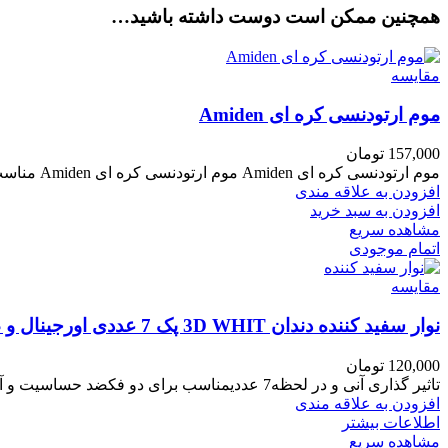
همچنین ممکن است دوست داشته باشید…
مقایسه
موم ارتودنسی کره ای Amiden
157,000
تومان
موم ارتودنسی کره ای Amiden موم ارتودنسی کره ای Amiden مناسب برای افرادی که به تازگی درمان ارتودنسی انجام داده
افزودن به علاقه مندی
افزودن به سبد خرید
مشاهده سریع
اتمام موجودی
مقایسه
نوار سفید کننده دندان 3D WHIT پک 7 عددی اورجینال و ضدباکتری
120,000
تومان
تاثیر گذاری آنی و در لحظه7 عددیمناسب برای دو فکضد حساسیت و آنتی باکتریال
افزودن به علاقه مندی
اطلاعات بیشتر
مشاهده سریع