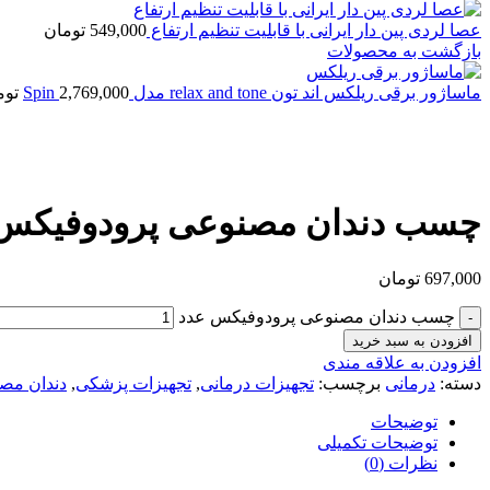
عصا لردی پین دار ایرانی با قابلیت تنظیم ارتفاع
549,000
تومان
بازگشت به محصولات
ماساژور برقی ریلکس اند تون relax and tone مدل Spin
2,769,000
توم
بزرگنمایی تصویر
چسب دندان مصنوعی پرودوفیکس
697,000
تومان
چسب دندان مصنوعی پرودوفیکس عدد
افزودن به سبد خرید
افزودن به علاقه مندی
دسته:
درمانی
برچسب:
تجهیزات درمانی
,
تجهیزات پزشکی
,
دندان مص
توضیحات
توضیحات تکمیلی
نظرات (0)