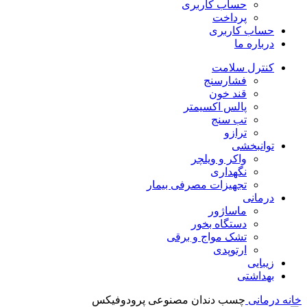
حساب کاربری
پرداخت
حساب کاربری
درباره ما
کنترل سلامت
فشارسنج
قند خون
پالس اکسیمتر
تب سنج
ترازو
توانبخشی
واکر و ویلچر
نگهداری
تجهیزات مصرفی بیمار
درمانی
ماساژور
دستگاه بخور
تشک مواج و برقی
ارتوپدی
زیبایی
بهداشتی
خانه
درمانی
چسب دندان مصنوعی پرودوفیکس