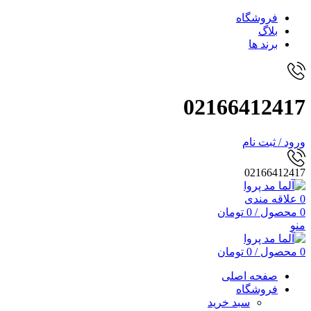
فروشگاه
بلاگ
برند ها
02166412417
ورود / ثبت نام
02166412417
0
علاقه مندی
0
محصول
/
0
تومان
منو
0
محصول
/
0
تومان
صفحه اصلی
فروشگاه
سبد خرید