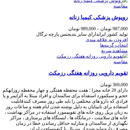
مقایسه
روپوش پزشکی کیمیا زنانه
987,000
تومان
–
989,000
تومان
تولید کشوز ایراندارای سایز بندیجنس پارچه ترگال
افزودن به علاقه مندی
انتخاب گزینه‌ها
مشاهده سریع
مقایسه
تقویم دارویی روزانه هفتگی رزمکث
369,000
تومان
دارای 28 خانه مجزا ؛ هفت محفظه هفتگی و چهار محفظه روزانهکم
حجم و سبکمورد استفداه برای سالمندان و افراد مبتلا به آلزایمر و یا
فرادی که دارو های مختلفی را باید طی روز مصرف کنندقابلیت
استفاده برای نابینایان به دلیل نوشته شدن ایام هفته و ساعات روز
به زبان بریل روی خانه های تقویممورد استفاده در مراکز بهداشت ،
خانه های سلامتت ، درمانگاه ها ، ایستگاه های پرستاری ، مراکز
نگهداری از سالمندان و منازلبه حداقل رساندن خطا در زمان
مصرف داروتولید شده از متریال با کیفیتساخت ایران