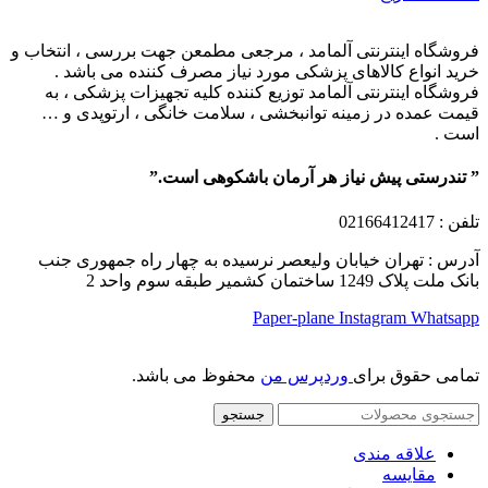
فروشگاه اینترنتی آلمامد ، مرجعی مطمعن جهت بررسی ، انتخاب و
خرید انواع کالاهای پزشکی مورد نیاز مصرف کننده می باشد .
فروشگاه اینترنتی آلمامد توزیع کننده کلیه تجهیزات پزشکی ، به
قیمت عمده در زمینه توانبخشی ، سلامت خانگی ، ارتوپدی و …
است .
” تندرستی پیش نیاز هر آرمان باشکوهی است.”
تلفن
: 02166412417
آدرس : تهران خیابان ولیعصر نرسیده به چهار راه جمهوری جنب
بانک ملت پلاک 1249 ساختمان کشمیر طبقه سوم واحد 2
Paper-plane
Instagram
Whatsapp
تمامی حقوق برای
وردپرس من
محفوظ می باشد.
جستجو
علاقه مندی
مقایسه