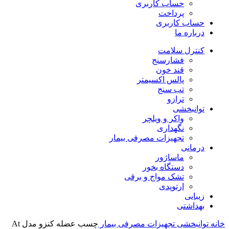
حساب کاربری
پرداخت
حساب کاربری
درباره ما
کنترل سلامت
فشارسنج
قند خون
پالس اکسیمتر
تب سنج
ترازو
توانبخشی
واکر و ویلچر
نگهداری
تجهیزات مصرفی بیمار
درمانی
ماساژور
دستگاه بخور
تشک مواج و برقی
ارتوپدی
زیبایی
بهداشتی
خانه
توانبخشی
تجهیزات مصرفی بیمار
چسب عضله کنزو مدل At