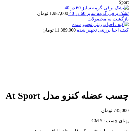
Sport
تشک برقی گرمه سایز 60 در 40
1,987,000
تومان
بازگشت به محصولات
کیف احیا برزنتی تجهیز شده
11,389,000
تومان
اتمام موجودی
مشاهده 360 درجه
0%
بزرگنمایی تصویر
چسب عضله کنزو مدل At Sport
735,000
تومان
پهنای چسب : 5 CM
جنس محصول : نخ ، میکروفایبر های الیاف مصنوعی