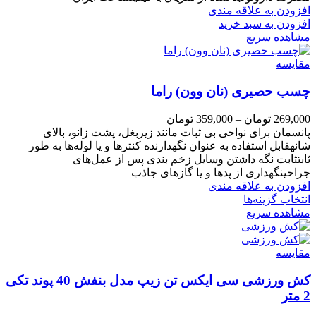
افزودن به علاقه مندی
افزودن به سبد خرید
مشاهده سریع
مقایسه
چسب حصیری (نان وون) راما
269,000
تومان
–
359,000
تومان
پانسمان برای نواحی بی ثبات مانند زیربغل، پشت زانو، بالای
شانهقابل استفاده به عنوان نگهدارنده کنترها و یا لوله‌ها به طور
ثابتثابت نگه داشتن وسایل زخم بندی پس از عمل‌های
جراحینگهداری از پدها و یا گازهای جاذب
افزودن به علاقه مندی
انتخاب گزینه‌ها
مشاهده سریع
مقایسه
کش ورزشی سی ایکس تن زیپ مدل بنفش 40 پوند تکی
2 متر