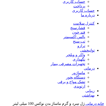
حساب کاربری
پرداخت
حساب کاربری
درباره ما
کنترل سلامت
فشارسنج
قند خون
پالس اکسیمتر
تب سنج
ترازو
توانبخشی
واکر و ویلچر
نگهداری
تجهیزات مصرفی بیمار
درمانی
ماساژور
دستگاه بخور
تشک مواج و برقی
ارتوپدی
زیبایی
بهداشتی
خانه
درمانی
ژل سرد و گرم ماساژ بدن نوکس 100 میلی لیتر