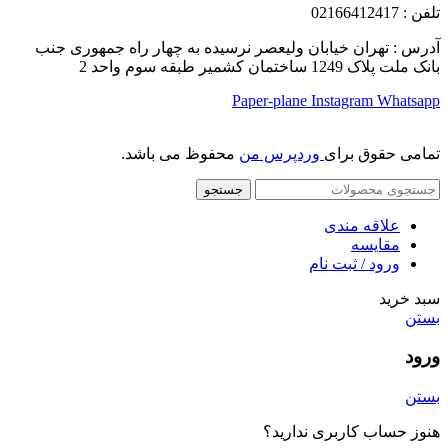
تلفن
: 02166412417
آدرس : تهران خیابان ولیعصر نرسیده به چهار راه جمهوری جنب
بانک ملت پلاک 1249 ساختمان کشمیر طبقه سوم واحد 2
Paper-plane
Instagram
Whatsapp
تمامی حقوق برای
وردپرس من
محفوظ می باشد.
جستجو
علاقه مندی
مقایسه
ورود / ثبت نام
سبد خرید
بستن
ورود
بستن
هنوز حساب کاربری ندارید؟