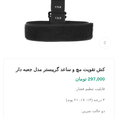
بزرگنمایی تصویر
کش تقویت مچ و ساعد گریبستر مدل جعبه دار
297,000
تومان
قابلیت تنظیم فشار:
۳ درجه (۱۳، ۱۷، ۲۱ پوند)
دو حالت تمرین: