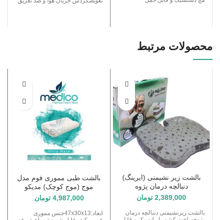
تعویضگردش جریان هوا و ضد تعریق
محصولات مرتبط
بالشت زیر نشیمنی (ایرینگ)
بالشت طبی مموری فوم مدل
دنبالچه درمان پژوه
موج (موج کوچک) مدیکو
2,389,000
تومان
4,987,000
تومان
بالشت زیرنشیمنی دنبالچه درمان
ابعاد:47x30x13جنس مموری
پژوهساخت کشور ایرانسبک و قابل
فومروکش قابل شستشو باعث رفع