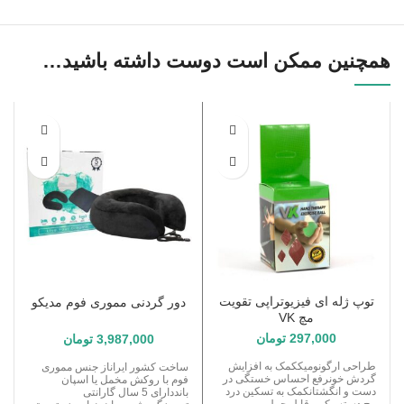
همچنین ممکن است دوست داشته باشید…
توپ ژله ای فیزیوتراپی تقویت
دور گردنی مموری فوم مدیکو
مچ VK
297,000
تومان
3,987,000
تومان
طراحی ارگونومیککمک به افزایش
ساخت کشور ایراناز جنس مموری
گردش خونرفع احساس خستگی در
فوم با روکش مخمل یا اسپان
دست و انگشتانکمک به تسکین درد
بانددارای 5 سال گارانتی
مچ دستسبک و قابل حمل