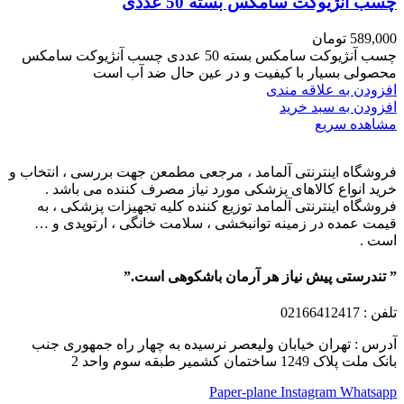
چسب آنژیوکت سامکس بسته 50 عددی
589,000
تومان
چسب آنژیوکت سامکس بسته 50 عددی چسب آنژیوکت سامکس
محصولی بسیار با کیفیت و در عین حال ضد آب است
افزودن به علاقه مندی
افزودن به سبد خرید
مشاهده سریع
فروشگاه اینترنتی آلمامد ، مرجعی مطمعن جهت بررسی ، انتخاب و
خرید انواع کالاهای پزشکی مورد نیاز مصرف کننده می باشد .
فروشگاه اینترنتی آلمامد توزیع کننده کلیه تجهیزات پزشکی ، به
قیمت عمده در زمینه توانبخشی ، سلامت خانگی ، ارتوپدی و …
است .
” تندرستی پیش نیاز هر آرمان باشکوهی است.”
تلفن
: 02166412417
آدرس : تهران خیابان ولیعصر نرسیده به چهار راه جمهوری جنب
بانک ملت پلاک 1249 ساختمان کشمیر طبقه سوم واحد 2
Paper-plane
Instagram
Whatsapp