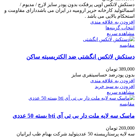
دستکش لاتکس اوپی پرفکت بدون پودر سایز لارج / مدیوم /
اسمالتولید کارخانه حریر ارومیه در ایران می باشددارای مقاومت و
استحکام بالایی می باشد .
افزودن به علاقه مندی
انتخاب گزینه‌ها
مشاهده سریع
مقایسه
دستکش لاتکس انگشتی ضد الکتریسیته ساکن
389,000
تومان
بدون پودرضد حساسیتفری سایز
افزودن به علاقه مندی
افزودن به سبد خرید
مشاهده سریع
مقایسه
ماسک سه لایه ملت دار بی تی آی bti بسته 50 عددی
269,000
تومان
سه لایه پرستاریبسته 50 عددیتولید شرکت بهنام طب ایرانیان