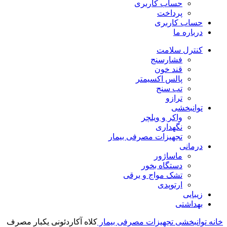
حساب کاربری
پرداخت
حساب کاربری
درباره ما
کنترل سلامت
فشارسنج
قند خون
پالس اکسیمتر
تب سنج
ترازو
توانبخشی
واکر و ویلچر
نگهداری
تجهیزات مصرفی بیمار
درمانی
ماساژور
دستگاه بخور
تشک مواج و برقی
ارتوپدی
زیبایی
بهداشتی
خانه
توانبخشی
تجهیزات مصرفی بیمار
کلاه آکاردئونی یکبار مصرف