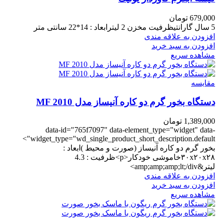
679,000
تومان
5 سال گارانتیظرفیت مخزن 2 لیترابعاد : 14*22 سانتی متر
افزودن به علاقه مندی
افزودن به سبد خرید
مشاهده سریع
مقایسه
دستگاه بخور گرم دو کاره آنیساز مدل MF 2010
1,389,000
تومان
data-id="765f7097" data-element_type="widget" data-
widget_type="wd_single_product_short_description.default">
بخور گرم دو کاره آنیساز (صورت و محیط )ابعاد :
۳۰x۲۰x۲۸خاموشی خودکار<p>ظرفیت : 4.3
لیتر&amp;amp;amp;lt;/div>
افزودن به علاقه مندی
افزودن به سبد خرید
مشاهده سریع