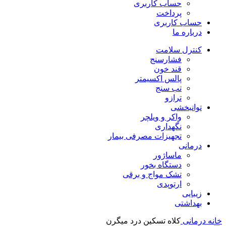
حساب کاربری
پرداخت
حساب کاربری
درباره ما
کنترل سلامت
فشارسنج
قند خون
پالس اکسیمتر
تب سنج
ترازو
توانبخشی
واکر و ویلچر
نگهداری
تجهیزات مصرفی بیمار
درمانی
ماساژور
دستگاه بخور
تشک مواج و برقی
ارتوپدی
زیبایی
بهداشتی
خانه
درمانی
کلاه تسکین درد میگرن