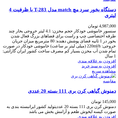
دستگاه بخور سرد مچ match مدل T-283 با ظرفیت 4
لیتری
4,987,000
تومان
سنسور خاموشی خودکار حجم مخزن: 4.1 لیتر خروجی بخار چند
طرفه اختصاصی چپ و راست برای فضاهای بزرگ فعال شدن
بخور در 1 ثانیه فضای پوشش دهنده: 80 مترمربع میزان جریان
خروجی: 220ml/h (میلی لیتر بر ساعت) خاموشی خودکار در صورت
تمام شدن آب مخزن بسیار کم مصرف ساخت کشور ایران گارانتی:
1 سال
افزودن به علاقه مندی
افزودن به سبد خرید
مشاهده سریع
مقایسه
دمنوش گیاهی کرن بری 111 بسته 20 عددی
145,000
تومان
دمنوش کرن بری 111 بسته 20 عددیتولید کشور ایرانبسته بندی به
صورت کیسه ایخوش طعم و آرامش بخش می باشد
افزودن به علاقه مندی