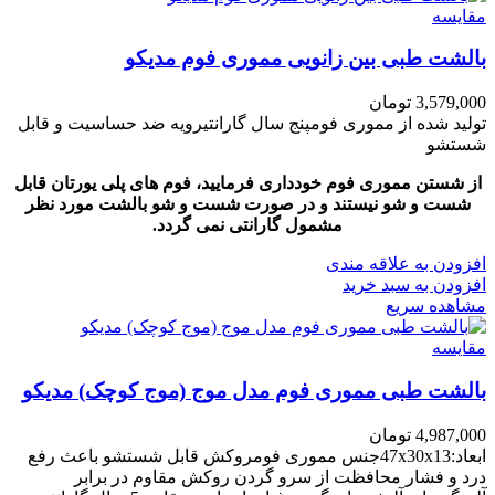
مقایسه
بالشت طبی بین زانویی مموری فوم مدیکو
3,579,000
تومان
تولید شده از مموری فومپنج سال گارانتیرویه ضد حساسیت و قابل
شستشو
از شستن مموری فوم خودداری فرمایید، فوم های پلی یورتان قابل
شست و شو نیستند و در صورت شست و شو بالشت مورد نظر
مشمول گارانتی نمی گردد.
افزودن به علاقه مندی
افزودن به سبد خرید
مشاهده سریع
مقایسه
بالشت طبی مموری فوم مدل موج (موج کوچک) مدیکو
4,987,000
تومان
ابعاد:47x30x13جنس مموری فومروکش قابل شستشو باعث رفع
درد و فشار محافظت از سرو گردن روکش مقاوم در برابر