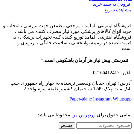
افزودن به سبد خرید
مشاهده سریع
فروشگاه اینترنتی آلمامد ، مرجعی مطمعن جهت بررسی ، انتخاب و
خرید انواع کالاهای پزشکی مورد نیاز مصرف کننده می باشد .
فروشگاه اینترنتی آلمامد توزیع کننده کلیه تجهیزات پزشکی ، به
قیمت عمده در زمینه توانبخشی ، سلامت خانگی ، ارتوپدی و …
است .
” تندرستی پیش نیاز هر آرمان باشکوهی است.”
تلفن
: 02166412417
آدرس : تهران خیابان ولیعصر نرسیده به چهار راه جمهوری جنب
بانک ملت پلاک 1249 ساختمان کشمیر طبقه سوم واحد 2
Paper-plane
Instagram
Whatsapp
تمامی حقوق برای
وردپرس من
محفوظ می باشد.
جستجو