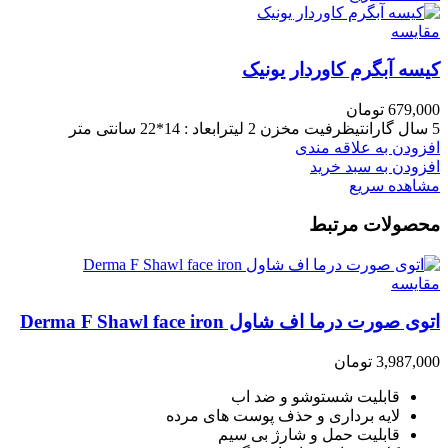
مقایسه
کیسه آبگرم کاوردار یونیک
679,000
تومان
5 سال گارانتیظرفیت مخزن 2 لیترابعاد : 14*22 سانتی متر
افزودن به علاقه مندی
افزودن به سبد خرید
مشاهده سریع
محصولات مرتبط
مقایسه
اتوی صورت درما اف شاول Derma F Shawl face iron
3,987,000
تومان
قابلیت شستوشو و ضد اب
لایه برداری و حذف پوست های مرده
قابلیت حمل و شارژ بی سیم