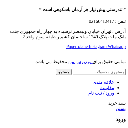
” تندرستی پیش نیاز هر آرمان باشکوهی است.”
تلفن
: 02166412417
آدرس : تهران خیابان ولیعصر نرسیده به چهار راه جمهوری جنب
بانک ملت پلاک 1249 ساختمان کشمیر طبقه سوم واحد 2
Paper-plane
Instagram
Whatsapp
تمامی حقوق برای
وردپرس من
محفوظ می باشد.
جستجو
علاقه مندی
مقایسه
ورود / ثبت نام
سبد خرید
بستن
ورود