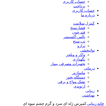
حساب کاربری
پرداخت
حساب کاربری
درباره ما
کنترل سلامت
فشارسنج
قند خون
پالس اکسیمتر
تب سنج
ترازو
توانبخشی
واکر و ویلچر
نگهداری
تجهیزات مصرفی بیمار
درمانی
ماساژور
دستگاه بخور
تشک مواج و برقی
ارتوپدی
زیبایی
بهداشتی
خانه
زیبایی
کمپرس ژله ای سرد و گرم چشم میوه ای