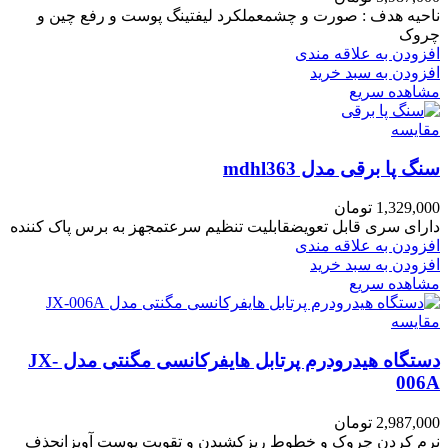
ناحیه هدف : صورت و چشمعملکرد لیفتینگ پوست و رفع چین و
چروک
افزودن به علاقه مندی
افزودن به سبد خرید
مشاهده سریع
مقایسه
سنگ پا برقی مدل mdhl363
1,329,000
تومان
دارای سری قابل تعویضقابلیت تنظیم سرعتمجهز به برس پاک کننده
افزودن به علاقه مندی
افزودن به سبد خرید
مشاهده سریع
مقایسه
دستگاه هیدرودرم پرتابل هایفرکانسی مگنتی مدل JX-
006A
2,987,000
تومان
نرم کردن چروک و خطوط ریزکشیدن و تقویت پوست آویزانحذف