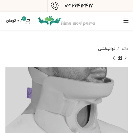
02166412417
0
/
0
تومان
خانه
توانبخشی