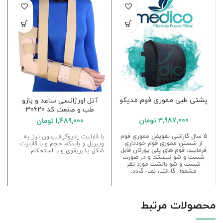
پشتی طبی مموری فوم مدیکو
آتل اورژانسی ساعد و بازو
طب و صنعت کد 30620
3,987,000
تومان
1,489,000
تومان
5 سال گارانتی تعویض مموری فوم
با قابلیت رادیوگرافیبدون نیاز به
از شستن مموری فوم خودداری
ویبریل و باندکم حجم و با قابلیت
فرمایید، فوم های پلی یورتان قابل
شکل پذیریقوی و با استحکام
شست و شو نیستند و در صورت
شست و شو بالشت مورد نظر
مشمول گارانتی نمی گردد.
محصولات مرتبط