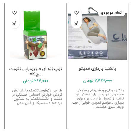
اتمام موجودی
بالشت بارداری مدیکو
توپ ژله ای فیزیوتراپی تقویت
مچ VK
2,793,000
تومان
297,000
تومان
بالش بارداری و شیردهی مدیکو
طراحی ارگونومیککمک به افزایش
محصولی کاربردی برای کاهش درد
گردش خونرفع احساس خستگی در
ناشی از تحمل وزن بالا در دوران
دست و انگشتانکمک به تسکین
بارداری ، فراهم نمودن خوابی راحت
درد مچ دستسبک و قابل حمل
و رها سازی عضلات .