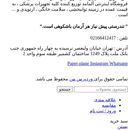
فروشگاه اینترنتی آلمامد توزیع کننده کلیه تجهیزات پزشکی ، به
قیمت عمده در زمینه توانبخشی ، سلامت خانگی ، ارتوپدی و …
است .
” تندرستی پیش نیاز هر آرمان باشکوهی است.”
تلفن
: 02166412417
آدرس : تهران خیابان ولیعصر نرسیده به چهار راه جمهوری جنب
بانک ملت پلاک 1249 ساختمان کشمیر طبقه سوم واحد 2
Paper-plane
Instagram
Whatsapp
تمامی حقوق برای
وردپرس من
محفوظ می باشد.
جستجو
علاقه مندی
مقایسه
ورود / ثبت نام
سبد خرید
بستن