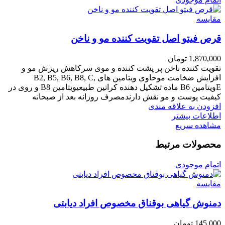
مقایسه
قرص فیتو اصل تقویت کننده مو و ناخن
1,870,000
تومان
تقویت کننده ناخن پر پشت کننده و موی سرکاهش ریزش مو و
افزایش ضخامت موحاوی ویتامین های B2, B5, B6, B8, C,
E
ویتامین B6 ماده تشکیل دهنده کراتین طبیعی
ویتامین B8 و روی در
کیفیت پوست و مو نقش دارند
مصرف روزانه بعد از صبحانه
افزودن به علاقه مندی
اطلاعات بیشتر
مشاهده سریع
محصولات مرتبط
اتمام موجودی
مقایسه
دمنوش گیاهی بوقناق مخصوص افراد دیابتی
145,000
تومان