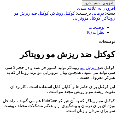
افزودن به سبد خرید
افزودن به علاقه مندی
دسته:
درمانی
برچسب:
کوکتل رویتاکر
,
کوکتل ضد ریزش مو
رویتاکر
,
کوکتل مزوتراپی
توضیحات
نظرات (0)
توضیحات
کوکتل ضد ریزش مو رویتاکر
کوکتل ض
د ریزش مو
رویتاکر تولید کشور فرانسه و در حجم 5 سی
سی تولید می شود . همچنین ویال مزوتراپی مو برند رویتاکر که به
هیرکر معروف هست .
این کوکتل برای خانم ها و آقایان قابل استفاده است . کاربرد آن
تقویت ریشه مو و رویش مجدد مو است .
کوکتل مو رویتاکر که به آن هیر کر HairCare هم می گویند ، راه حل
ویژه ای برای درمان و پیشگیری از و علائم مشکلات مختلف پوست
سر برای مردان و زنان است.