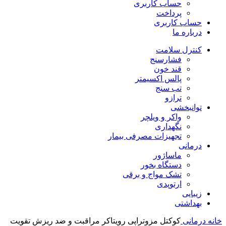
حساب کاربری
پرداخت
حساب کاربری
درباره ما
کنترل سلامت
فشارسنج
قند خون
پالس اکسیمتر
تب سنج
ترازو
توانبخشی
واکر و ویلچر
نگهداری
تجهیزات مصرفی بیمار
درمانی
ماساژور
دستگاه بخور
تشک مواج و برقی
ارتوپدی
زیبایی
بهداشتی
خانه
درمانی
کوکتل مزوتراپی رویتاکر مراقبت و ضد ریزش تقویت