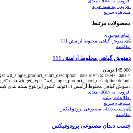
افزودن به علاقه مندی
افزودن به سبد خرید
مشاهده سریع
محصولات مرتبط
اتمام موجودی
مقایسه
دمنوش گیاهی مخلوط آرامش 111
145,000
تومان
dget-wd_single_product_short_description" data-id="765f7097" data-
et" data-widget_type="wd_single_product_short_description.default">
دمنوش گیاهی مخلوط آرامش 111تولید کشور ایراننوع بسته بندی کیسه ای می باشدخاصیت آرامش بخش و طعم خوشی دارد
افزودن به علاقه مندی
اطلاعات بیشتر
مشاهده سریع
مقایسه
چسب دندان مصنوعی پرودوفیکس