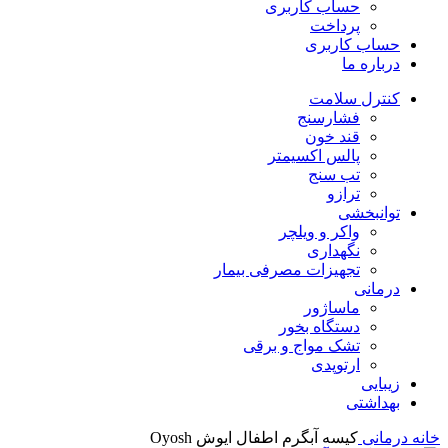
حساب کاربری
پرداخت
حساب کاربری
درباره ما
کنترل سلامت
فشارسنج
قند خون
پالس اکسیمتر
تب سنج
ترازو
توانبخشی
واکر و ویلچر
نگهداری
تجهیزات مصرفی بیمار
درمانی
ماساژور
دستگاه بخور
تشک مواج و برقی
ارتوپدی
زیبایی
بهداشتی
خانه
درمانی
کیسه آبگرم اطفال ایوش Oyosh