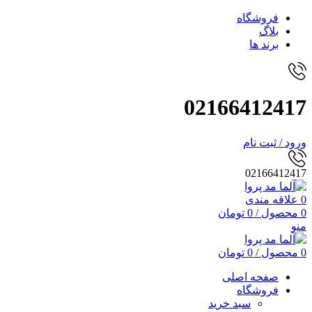
فروشگاه
بلاگ
برند ها
02166412417
ورود / ثبت نام
02166412417
0
علاقه مندی
0
محصول
/
0
تومان
منو
0
محصول
/
0
تومان
صفحه اصلی
فروشگاه
سبد خرید