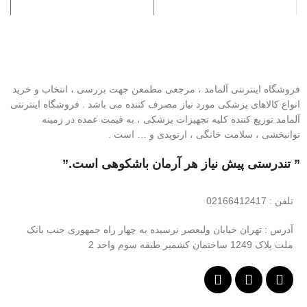
لیتر&amp;amp;amp;lt;/div>
فروشگاه اینترنتی آلمامد ، مرجعی مطمعن جهت بررسی ، انتخاب و خرید
انواع کالاهای پزشکی مورد نیاز مصرف کننده می باشد . فروشگاه اینترنتی
آلمامد توزیع کننده کلیه تجهیزات پزشکی ، به قیمت عمده در زمینه
توانبخشی ، سلامت خانگی ، ارتوپدی و … است .
” تندرستی پیش نیاز هر آرمان باشکوهی است.”
تلفن
: 02166412417
آدرس : تهران خیابان ولیعصر نرسیده به چهار راه جمهوری جنب بانک
ملت پلاک 1249 ساختمان کشمیر طبقه سوم واحد 2