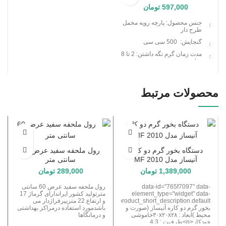
597,000
تومان
جنس محصول: پارچه رویه مخمل
طرح دار
گنجایش: 500 سی سی
مدت زمان گرم نگه داشتن: 2 تا 8
ساعت
دارای وزن سبک و قابل حمل
دارای مقاومت بالا
محصولات مرتبط
کاربری آسان
دارای کابل برق
دستگاه بخور گرم دو کاره
رول ملحفه سفید عرض 60
آنیساز مدل MF 2010
سانتی متر
1,389,000
تومان
289,000
تومان
data-id="765f7097" data-
رول ملحفه سفید عرض 60 سانتی
element_type="widget" data-
مترتولید کشور ایراندارای گرماژ 17
widget_type="wd_single_product_short_description.default">
و ارتفاع 22 متریپرفراژدار می
بخور گرم دو کاره آنیساز (صورت و
باشدمورد استفاده درمراکز بهداشتی
محیط )ابعاد : ۳۰x۲۰x۲۸خاموشی
و درمانگاها
خودکار<p>ظرفیت : 4.3