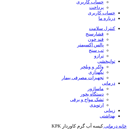
حساب کاربری
پرداخت
حساب کاربری
درباره ما
کنترل سلامت
فشارسنج
قند خون
پالس اکسیمتر
تب سنج
ترازو
توانبخشی
واکر و ویلچر
نگهداری
تجهیزات مصرفی بیمار
درمانی
ماساژور
دستگاه بخور
تشک مواج و برقی
ارتوپدی
زیبایی
بهداشتی
خانه
درمانی
کیسه آب گرم کاوردار KPK