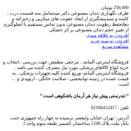
256,000
تومان
ظرف نگهداری دندان مصنوعی دکتر میدشامل سه قسمت درب ،
کاسه و سبدپیشگیری از ایجاد عفونت های میکربی و زخم لثه و
دهانحفظ رطوبت دندان مصنوعی بدون تماس مستقیم با آبجلوگیری
از تغییر حجم دندان مصنوعی بر اثر خشکی
افزودن به علاقه مندی
افزودن به سبد خرید
مشاهده سریع
فروشگاه اینترنتی آلمامد ، مرجعی مطمعن جهت بررسی ، انتخاب و
خرید انواع کالاهای پزشکی مورد نیاز مصرف کننده می باشد .
فروشگاه اینترنتی آلمامد توزیع کننده کلیه تجهیزات پزشکی ، به
قیمت عمده در زمینه توانبخشی ، سلامت خانگی ، ارتوپدی و …
است .
” تندرستی پیش نیاز هر آرمان باشکوهی است.”
تلفن
: 02166412417
آدرس : تهران خیابان ولیعصر نرسیده به چهار راه جمهوری جنب
بانک ملت پلاک 1249 ساختمان کشمیر طبقه سوم واحد 2