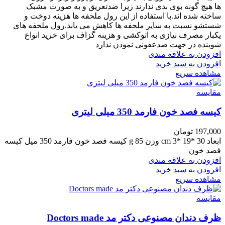
ها
هیچ
گونه بوی بدی ندارند زیرا ضدتعریق و به صورت مشبک
ساخته شده اند.
با استفاده از این رول ملحفه ها هزینه دوخت و
شستشو نسبت به سایر ملحفه ها کاهش می یابد.رول ملحفه های
یکبار مصرف نیازی به اتوکشی و هزینه گزاف برای خرید انواع
شوینده در جهت ضدعفونی نمودن ندارد
افزودن به علاقه مندی
افزودن به سبد خرید
مشاهده سریع
مقایسه
کیسه فصد خون فارمد 350 میلی لیتری
197,000
تومان
ابعاد 30 *19 *3 cm وزن 85 g کیسه فصد خون فارمد 350 میل کیسه
فصد خون
افزودن به علاقه مندی
افزودن به سبد خرید
مشاهده سریع
مقایسه
ظرف دندان مصنوعی دکتر مد Doctors made