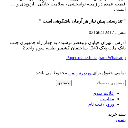
قیمت عمده در زمینه توانبخشی ، سلامت خانگی ، ارتوپدی و …
است .
” تندرستی پیش نیاز هر آرمان باشکوهی است.”
تلفن
: 02166412417
آدرس : تهران خیابان ولیعصر نرسیده به چهار راه جمهوری جنب
بانک ملت پلاک 1249 ساختمان کشمیر طبقه سوم واحد 2
Paper-plane
Instagram
Whatsapp
تمامی حقوق برای
وردپرس من
محفوظ می باشد.
جستجو
علاقه مندی
مقایسه
ورود / ثبت نام
سبد خرید
بستن