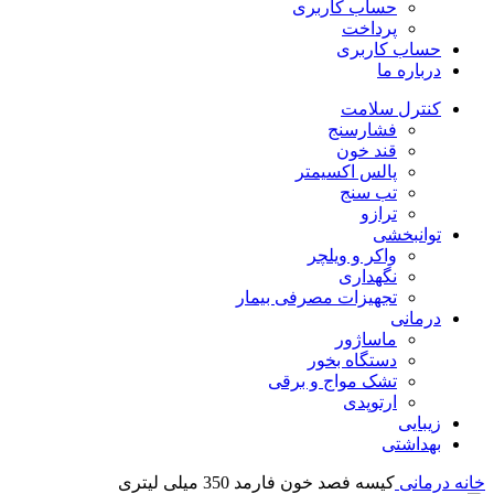
حساب کاربری
پرداخت
حساب کاربری
درباره ما
کنترل سلامت
فشارسنج
قند خون
پالس اکسیمتر
تب سنج
ترازو
توانبخشی
واکر و ویلچر
نگهداری
تجهیزات مصرفی بیمار
درمانی
ماساژور
دستگاه بخور
تشک مواج و برقی
ارتوپدی
زیبایی
بهداشتی
خانه
درمانی
کیسه فصد خون فارمد 350 میلی لیتری