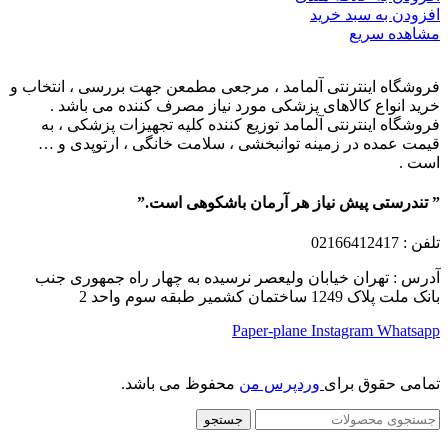
افزودن به سبد خرید
مشاهده سریع
فروشگاه اینترنتی آلمامد ، مرجعی مطمعن جهت بررسی ، انتخاب و
خرید انواع کالاهای پزشکی مورد نیاز مصرف کننده می باشد .
فروشگاه اینترنتی آلمامد توزیع کننده کلیه تجهیزات پزشکی ، به
قیمت عمده در زمینه توانبخشی ، سلامت خانگی ، ارتوپدی و …
است .
” تندرستی پیش نیاز هر آرمان باشکوهی است.”
تلفن
: 02166412417
آدرس : تهران خیابان ولیعصر نرسیده به چهار راه جمهوری جنب
بانک ملت پلاک 1249 ساختمان کشمیر طبقه سوم واحد 2
Paper-plane
Instagram
Whatsapp
تمامی حقوق برای
وردپرس من
محفوظ می باشد.
جستجو