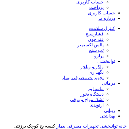
حساب کاربری
پرداخت
حساب کاربری
درباره ما
کنترل سلامت
فشارسنج
قند خون
پالس اکسیمتر
تب سنج
ترازو
توانبخشی
واکر و ویلچر
نگهداری
تجهیزات مصرفی بیمار
درمانی
ماساژور
دستگاه بخور
تشک مواج و برقی
ارتوپدی
زیبایی
بهداشتی
خانه
توانبخشی
تجهیزات مصرفی بیمار
کیسه یخ کوچک برزنتی