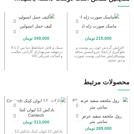
ماسک صورت ژله ای
کیف حمل انسولین
219,000
تومان
349,000
تومان
افزایش گردش خون زیر پوست و
سبک و قابل حملحفظ دما بین 2 تا 8
جلوگیری از ایجاد چروکبستن منافذ
درجهضد ضربهدارای گارانتی سلامت
پوستافزایش شادابی پوست صورت
و اصالت فیزیکی کالا
و دور چشم
محصولات مرتبط
اتمام موجودی
بادکش 12 لیوان کنتک
Cantech
رول ملحفه سفید عرض 60
سانتی متر
313,000
تومان
289,000
تومان
بادکش 12 لیوان کنتک بادکش 12