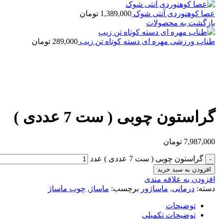
عصا کوهنوردی آنتی شوک
1,389,000
تومان
بازگشت به محصولات
طناب ورزشی مهره ای دسته کوتاه تن زیب
289,000
تومان
بزرگنمایی تصویر
گراستون چوبی ( ست 7 عددی )
7,987,000
تومان
گراستون چوبی ( ست 7 عددی ) عدد
افزودن به سبد خرید
افزودن به علاقه مندی
دسته:
درمانی
,
ماساژور
برچسب:
ماساژ
,
چوب ماساژ
توضیحات
توضیحات تکمیلی