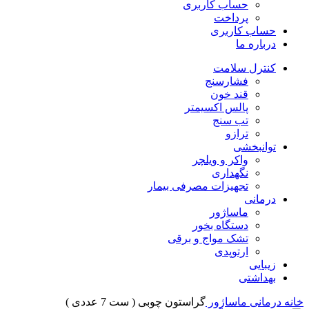
حساب کاربری
پرداخت
حساب کاربری
درباره ما
کنترل سلامت
فشارسنج
قند خون
پالس اکسیمتر
تب سنج
ترازو
توانبخشی
واکر و ویلچر
نگهداری
تجهیزات مصرفی بیمار
درمانی
ماساژور
دستگاه بخور
تشک مواج و برقی
ارتوپدی
زیبایی
بهداشتی
خانه
درمانی
ماساژور
گراستون چوبی ( ست 7 عددی )