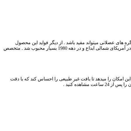
های عضلانی میتواند مفید باشد . از دیگر فواید این محصول
میتوان به کاهش وزن ، بهبود جریان خون رسانی ، کاهش اسید لاکتیک ، بهبود بافت های آسیب دیده نیز اشاره کرد . این ماساژ برای اولین بار در آمریکای شمالی ابداع و در دهه 1980 بسیار محبوب شد . متخصص
این امکان را میدهد تا بافت غیر طبیعی را احساس کند که با دقت