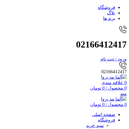
فروشگاه
بلاگ
برند ها
02166412417
ورود / ثبت نام
02166412417
0
علاقه مندی
0
محصول
/
0
تومان
منو
0
محصول
/
0
تومان
صفحه اصلی
فروشگاه
سبد خرید