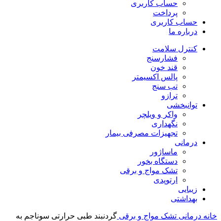
حساب کاربری
پرداخت
حساب کاربری
درباره ما
کنترل سلامت
فشارسنج
قند خون
پالس اکسیمتر
تب سنج
ترازو
توانبخشی
واکر و ویلچر
نگهداری
تجهیزات مصرفی بیمار
درمانی
ماساژور
دستگاه بخور
تشک مواج و برقی
ارتوپدی
زیبایی
بهداشتی
خانه
درمانی
تشک مواج و برقی
گردنبند طبی حرارتی سوناجم به