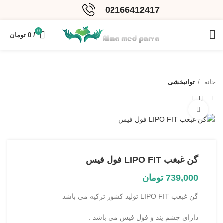
02166412417
0
/
0
تومان
خانه
توانبخشی
بزرگنمایی تصویر
گن غبغب LIPO FIT فول فیس
739,000
تومان
گن غبغب LIPO FIT تولید کشور ترکیه می باشد
دارای چشم یند و فول فیس می باشد .