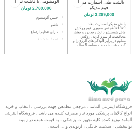
آلومینیومی با قابلیت تنظیم
بالشت طبی اسمارت مموری
ارتفاع
فوم مدیکو
2,789,000
تومان
3,289,000
تومان
جنس آلومینیوم
بالش مدیکو اسمارت ابعاد
تاشو
43x18x9جنس مموری فوم روکش
دارای تنظیم ارتفاع
قابل شستشو باعث رفع درد و فشار
محافظت از سرو گردن روکش
تحمل وزن بالا
مقاوم در برابر آلودگی‌های آلرژی‌زا و
گرد و غبار با دوام و مقاوم 5 سال
پین قرمز
گارانتی
فروشگاه اینترنتی آلمامد ، مرجعی مطمعن جهت بررسی ، انتخاب و خرید
انواع کالاهای پزشکی مورد نیاز مصرف کننده می باشد . فروشگاه اینترنتی
آلمامد توزیع کننده کلیه تجهیزات پزشکی ، به قیمت عمده در زمینه
توانبخشی ، سلامت خانگی ، ارتوپدی و … است .