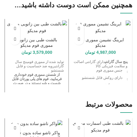
همچنین ممکن است دوست داشته باشید…
ایرینگ نشیمن مموری فوم
بالشت طبی بین زانویی
مدیکو
مموری فوم مدیکو
4,987,000
تومان
3,579,000
تومان
پنج سال گارانتی
دارای گارانتی اصالت
تولید شده از مموری فومپنج سال
و سلامت فیزیکی کالا
گارانتیرویه ضد حساسیت و قابل
جنس مموری فوم
شستشو
از شستن مموری فوم خودداری
دارای روکش قابل شستشو
فرمایید، فوم های پلی یورتان قابل
شست و شو نیستند و در صورت
جنس روکش تنفسی
شست و شو بالشت مورد نظر
مشمول گارانتی نمی گردد.
مورد استفاده برای ستون فقرات
و دوران بارداری
محصولات مرتبط
موثر در جلوگیری از دیسک کمر
واکر تاشو ساده بدون چرخ