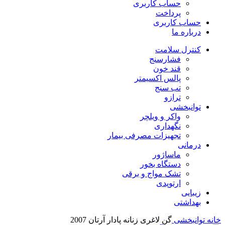
حساب کاربری
پرداخت
حساب کاربری
درباره ما
کنترل سلامت
فشارسنج
قند خون
پالس اکسیمتر
تب سنج
ترازو
توانبخشی
واکر و ویلچر
نگهداری
تجهیزات مصرفی بیمار
درمانی
ماساژور
دستگاه بخور
تشک مواج و برقی
ارتوپدی
زیبایی
بهداشتی
خانه
توانبخشی
گن لاغری زنانه پادار آرتان 2007