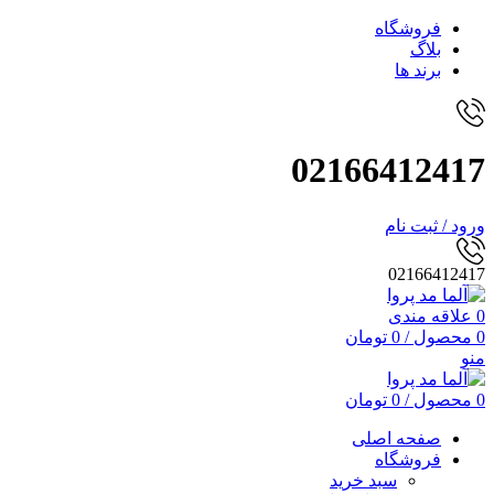
فروشگاه
بلاگ
برند ها
02166412417
ورود / ثبت نام
02166412417
0
علاقه مندی
0
محصول
/
0
تومان
منو
0
محصول
/
0
تومان
صفحه اصلی
فروشگاه
سبد خرید