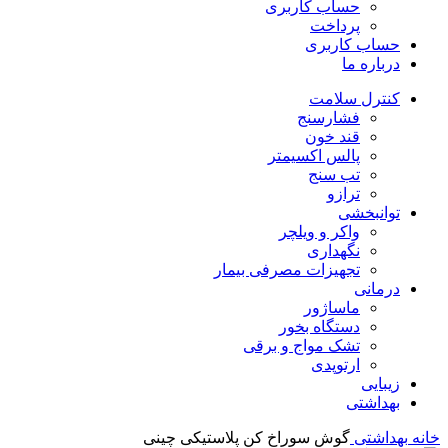
حساب کاربری
پرداخت
حساب کاربری
درباره ما
کنترل سلامت
فشارسنج
قند خون
پالس اکسیمتر
تب سنج
ترازو
توانبخشی
واکر و ویلچر
نگهداری
تجهیزات مصرفی بیمار
درمانی
ماساژور
دستگاه بخور
تشک مواج و برقی
ارتوپدی
زیبایی
بهداشتی
خانه
بهداشتی
گوش سوراخ کن پلاستیکی چینی