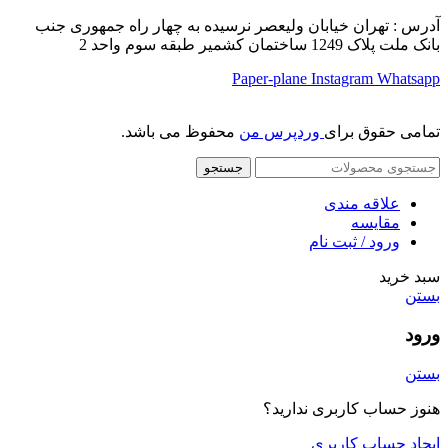
آدرس : تهران خیابان ولیعصر نرسیده به چهار راه جمهوری جنب
بانک ملت پلاک 1249 ساختمان کشمیر طبقه سوم واحد 2
Paper-plane
Instagram
Whatsapp
تمامی حقوق برای
وردپرس من
محفوظ می باشد.
جستجو
علاقه مندی
مقایسه
ورود / ثبت نام
سبد خرید
بستن
ورود
بستن
هنوز حساب کاربری ندارید؟
ایجاد حساب کاربری