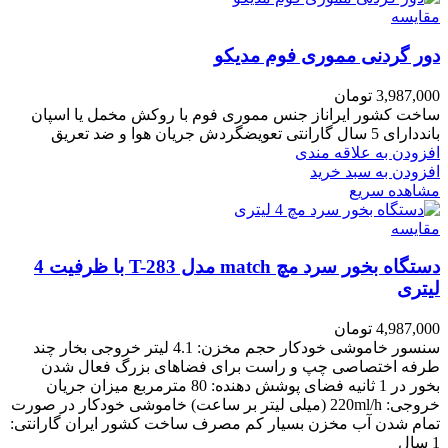
مقایسه
دور گردنی مموری فوم مدیکو
3,987,000
تومان
ساخت کشور ایراناز جنس مموری فوم با روکش مخمل یا اسپان
بانددارای 5 سال گارانتی تعویضگردش جریان هوا و ضد تعریق
افزودن به علاقه مندی
افزودن به سبد خرید
مشاهده سریع
مقایسه
دستگاه بخور سرد مچ match مدل T-283 با ظرفیت 4
لیتری
4,987,000
تومان
سنسور خاموشی خودکار حجم مخزن: 4.1 لیتر خروجی بخار چند
طرفه اختصاصی چپ و راست برای فضاهای بزرگ فعال شدن
بخور در 1 ثانیه فضای پوشش دهنده: 80 مترمربع میزان جریان
خروجی: 220ml/h (میلی لیتر بر ساعت) خاموشی خودکار در صورت
تمام شدن آب مخزن بسیار کم مصرف ساخت کشور ایران گارانتی:
1 سال