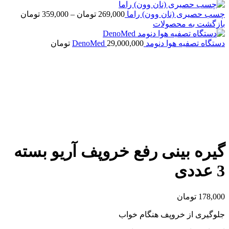
چسب حصیری (نان وون) راما
269,000
تومان
–
359,000
تومان
بازگشت به محصولات
دستگاه تصفیه هوا دنومد DenoMed
29,000,000
تومان
اتمام موجودی
بزرگنمایی تصویر
گیره بینی رفع خروپف آریو بسته
3 عددی
178,000
تومان
جلوگیری از خروپف هنگام خواب