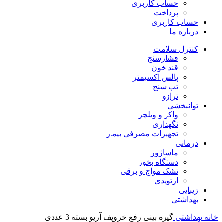
حساب کاربری
پرداخت
حساب کاربری
درباره ما
کنترل سلامت
فشارسنج
قند خون
پالس اکسیمتر
تب سنج
ترازو
توانبخشی
واکر و ویلچر
نگهداری
تجهیزات مصرفی بیمار
درمانی
ماساژور
دستگاه بخور
تشک مواج و برقی
ارتوپدی
زیبایی
بهداشتی
خانه
بهداشتی
گیره بینی رفع خروپف آریو بسته 3 عددی