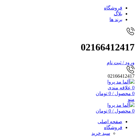
فروشگاه
بلاگ
برند ها
02166412417
ورود / ثبت نام
02166412417
0
علاقه مندی
0
محصول
/
0
تومان
منو
0
محصول
/
0
تومان
صفحه اصلی
فروشگاه
سبد خرید