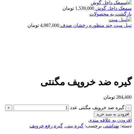
سمعک داخل گوش
1,539,000
تومان
بازگشت به محصولات
تیبل میت چند منظوره رخشان صدف
4,987,000
تومان
بزرگنمایی تصویر
گیره ضد خروپف مگنتی
284,400
تومان
گیره ضد خروپف مگنتی عدد
افزودن به سبد خرید
افزودن به علاقه مندی
دسته:
بهداشتی
برچسب:
گیره بینی
,
گیره رفع خروپف