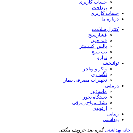
حساب کاربری
پرداخت
حساب کاربری
درباره ما
کنترل سلامت
فشارسنج
قند خون
پالس اکسیمتر
تب سنج
ترازو
توانبخشی
واکر و ویلچر
نگهداری
تجهیزات مصرفی بیمار
درمانی
ماساژور
دستگاه بخور
تشک مواج و برقی
ارتوپدی
زیبایی
بهداشتی
خانه
بهداشتی
گیره ضد خروپف مگنتی