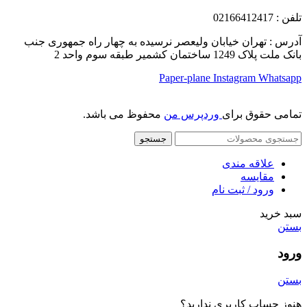
تلفن
: 02166412417
آدرس : تهران خیابان ولیعصر نرسیده به چهار راه جمهوری جنب
بانک ملت پلاک 1249 ساختمان کشمیر طبقه سوم واحد 2
Paper-plane
Instagram
Whatsapp
تمامی حقوق برای
وردپرس من
محفوظ می باشد.
جستجو
علاقه مندی
مقایسه
ورود / ثبت نام
سبد خرید
بستن
ورود
بستن
هنوز حساب کاربری ندارید؟