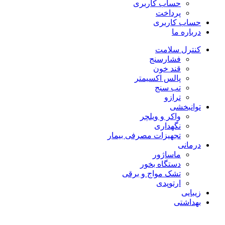
حساب کاربری
پرداخت
حساب کاربری
درباره ما
کنترل سلامت
فشارسنج
قند خون
پالس اکسیمتر
تب سنج
ترازو
توانبخشی
واکر و ویلچر
نگهداری
تجهیزات مصرفی بیمار
درمانی
ماساژور
دستگاه بخور
تشک مواج و برقی
ارتوپدی
زیبایی
بهداشتی