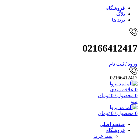
فروشگاه
بلاگ
برند ها
02166412417
ورود / ثبت نام
02166412417
0
علاقه مندی
0
محصول
/
0
تومان
منو
0
محصول
/
0
تومان
صفحه اصلی
فروشگاه
سبد خرید