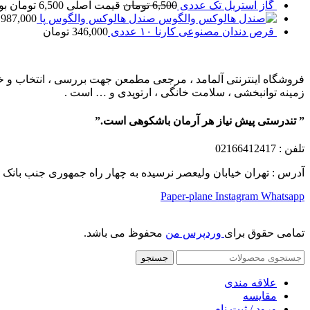
گاز استریل تک عددی
6,500
تومان
قیمت اصلی 6,500 تومان بود.
صندل هالوکس والگوس پا
,987,000
قرص دندان مصنوعی کارنا ۱۰ عددی
346,000
تومان
فروشگاه اینترنتی آلمامد ، مرجعی مطمعن جهت بررسی ، انتخاب و خرید
زمینه توانبخشی ، سلامت خانگی ، ارتوپدی و … است .
” تندرستی پیش نیاز هر آرمان باشکوهی است.”
تلفن
: 02166412417
آدرس : تهران خیابان ولیعصر نرسیده به چهار راه جمهوری جنب بانک ملت پلاک 1249 ساختمان کشمیر طب
Paper-plane
Instagram
Whatsapp
تمامی حقوق برای
وردپرس من
محفوظ می باشد.
جستجو
علاقه مندی
مقایسه
ورود / ثبت نام