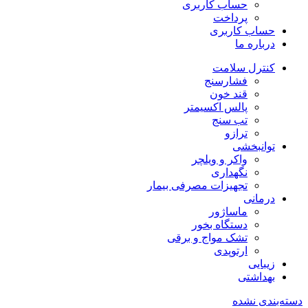
حساب کاربری
پرداخت
حساب کاربری
درباره ما
کنترل سلامت
فشارسنج
قند خون
پالس اکسیمتر
تب سنج
ترازو
توانبخشی
واکر و ویلچر
نگهداری
تجهیزات مصرفی بیمار
درمانی
ماساژور
دستگاه بخور
تشک مواج و برقی
ارتوپدی
زیبایی
بهداشتی
دسته‌بندی نشده