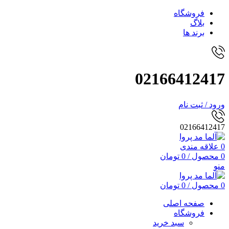
فروشگاه
بلاگ
برند ها
02166412417
ورود / ثبت نام
02166412417
0
علاقه مندی
0
محصول
/
0
تومان
منو
0
محصول
/
0
تومان
صفحه اصلی
فروشگاه
سبد خرید