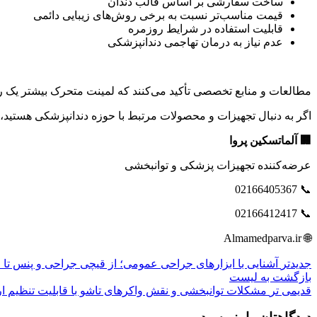
ساخت سفارشی بر اساس قالب دندان
قیمت مناسب‌تر نسبت به برخی روش‌های زیبایی دائمی
قابلیت استفاده در شرایط روزمره
عدم نیاز به درمان تهاجمی دندانپزشکی
مطالعات و منابع تخصصی تأکید می‌کنند که لمینت متحرک بیشتر یک راه
اگر به دنبال تجهیزات و محصولات مرتبط با حوزه دندانپزشکی هستید، 
🏢 آلماتسکین پروا
عرضه‌کننده تجهیزات پزشکی و توانبخشی
📞 02166405367
📞 02166412417
🌐 Almamedparva.ir
جدیدتر
آشنایی با ابزارهای جراحی عمومی؛ از قیچی جراحی و پنس تا
بازگشت به لیست
قدیمی تر
مشکلات توانبخشی و نقش واکرهای تاشو با قابلیت تنظیم ارت