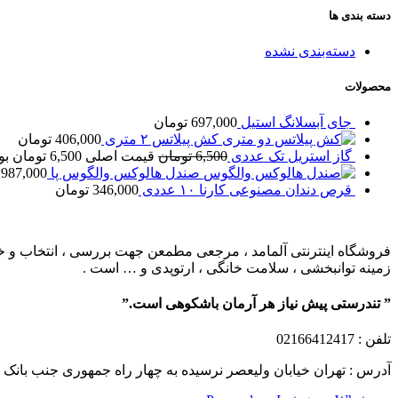
دسته بندی ها
دسته‌بندی نشده
محصولات
جای آبسلانگ استیل
697,000
تومان
کش پیلاتس ۲ متری
406,000
تومان
گاز استریل تک عددی
6,500
تومان
قیمت اصلی 6,500 تومان بود.
صندل هالوکس والگوس پا
,987,000
قرص دندان مصنوعی کارنا ۱۰ عددی
346,000
تومان
فروشگاه اینترنتی آلمامد ، مرجعی مطمعن جهت بررسی ، انتخاب و خرید
زمینه توانبخشی ، سلامت خانگی ، ارتوپدی و … است .
” تندرستی پیش نیاز هر آرمان باشکوهی است.”
تلفن
: 02166412417
آدرس : تهران خیابان ولیعصر نرسیده به چهار راه جمهوری جنب بانک ملت پلاک 1249 ساختمان کشمیر طب