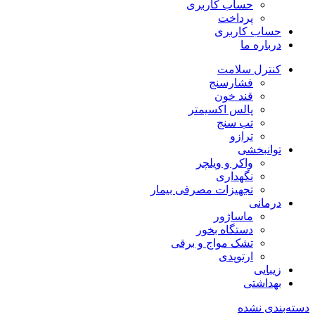
حساب کاربری
پرداخت
حساب کاربری
درباره ما
کنترل سلامت
فشارسنج
قند خون
پالس اکسیمتر
تب سنج
ترازو
توانبخشی
واکر و ویلچر
نگهداری
تجهیزات مصرفی بیمار
درمانی
ماساژور
دستگاه بخور
تشک مواج و برقی
ارتوپدی
زیبایی
بهداشتی
دسته‌بندی نشده