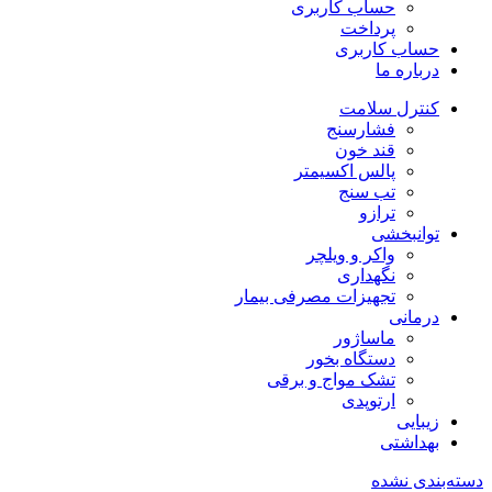
حساب کاربری
پرداخت
حساب کاربری
درباره ما
کنترل سلامت
فشارسنج
قند خون
پالس اکسیمتر
تب سنج
ترازو
توانبخشی
واکر و ویلچر
نگهداری
تجهیزات مصرفی بیمار
درمانی
ماساژور
دستگاه بخور
تشک مواج و برقی
ارتوپدی
زیبایی
بهداشتی
دسته‌بندی نشده