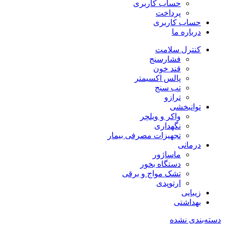
حساب کاربری
پرداخت
حساب کاربری
درباره ما
کنترل سلامت
فشارسنج
قند خون
پالس اکسیمتر
تب سنج
ترازو
توانبخشی
واکر و ویلچر
نگهداری
تجهیزات مصرفی بیمار
درمانی
ماساژور
دستگاه بخور
تشک مواج و برقی
ارتوپدی
زیبایی
بهداشتی
دسته‌بندی نشده