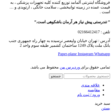
فروشگاه اینترنتی آلمامد توزیع کننده کلیه تجهیزات پزشکی ، به
قیمت عمده در زمینه توانبخشی ، سلامت خانگی ، ارتوپدی و …
است .
” تندرستی پیش نیاز هر آرمان باشکوهی است.”
تلفن
: 02166412417
آدرس : تهران خیابان ولیعصر نرسیده به چهار راه جمهوری جنب
بانک ملت پلاک 1249 ساختمان کشمیر طبقه سوم واحد 2
Paper-plane
Instagram
Whatsapp
تمامی حقوق برای
وردپرس من
محفوظ می باشد.
جستجو
علاقه مندی
مقایسه
ورود / ثبت نام
سبد خرید
بستن