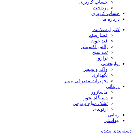
حساب کاربری
پرداخت
حساب کاربری
درباره ما
کنترل سلامت
فشارسنج
قند خون
پالس اکسیمتر
تب سنج
ترازو
توانبخشی
واکر و ویلچر
نگهداری
تجهیزات مصرفی بیمار
درمانی
ماساژور
دستگاه بخور
تشک مواج و برقی
ارتوپدی
زیبایی
بهداشتی
دسته‌بندی نشده