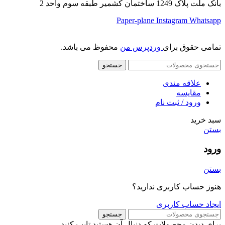
بانک ملت پلاک 1249 ساختمان کشمیر طبقه سوم واحد 2
Paper-plane
Instagram
Whatsapp
تمامی حقوق برای
وردپرس من
محفوظ می باشد.
جستجو
علاقه مندی
مقایسه
ورود / ثبت نام
سبد خرید
بستن
ورود
بستن
هنوز حساب کاربری ندارید؟
ایجاد حساب کاربری
جستجو
برای دیدن محصولات که دنبال آن هستید تایپ کنید.