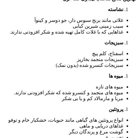
نشاسته
غلاتی مانند برنج سبوس دار، جو دوسر و کینوآ
سیب زمینی شیرین کبابی
غذاهایی که با غلات کامل تهیه شده و شکر افزودنی ندارند.
سبزیجات
اسفناج، کلم پیچ
سبزیجات منجمد بخارپز
سبزیجات کنسرو شده (بدون نمک)
میوه ها
میوه های تازه
میوه های منجمد و کنسرو شده که شکر افزودنی ندارند.
مربا و مارمالاد کم و یا بی شکر
پروتئین
انواع پروتئین های گیاهی مانند حبوبات، خشکبار خام و توفو
غذاهای دریایی و ماهی
گوشت مرغ و پرندگان دیگر
تخم مرغ