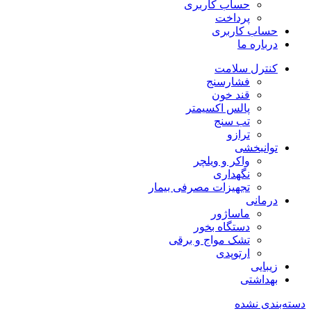
حساب کاربری
پرداخت
حساب کاربری
درباره ما
کنترل سلامت
فشارسنج
قند خون
پالس اکسیمتر
تب سنج
ترازو
توانبخشی
واکر و ویلچر
نگهداری
تجهیزات مصرفی بیمار
درمانی
ماساژور
دستگاه بخور
تشک مواج و برقی
ارتوپدی
زیبایی
بهداشتی
دسته‌بندی نشده