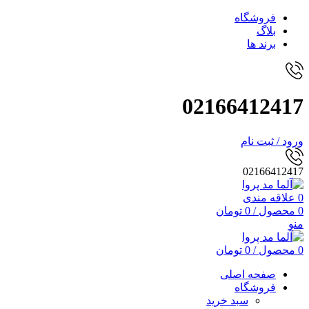
فروشگاه
بلاگ
برند ها
02166412417
ورود / ثبت نام
02166412417
0
علاقه مندی
0
محصول
/
0
تومان
منو
0
محصول
/
0
تومان
صفحه اصلی
فروشگاه
سبد خرید